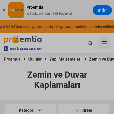
Proemtia
İndir
İş Bankası Grubu - B2B Pazaryeri
k %3,99'dan başlayan oranlarla 12 Aya varan vadelerle erteleyebilirsiniz
Proemtia 
Ürünler 
Yapı Malzemeleri 
Zemin ve Duv
Zemin ve Duvar
Kaplamaları
Kategori
Filtrele