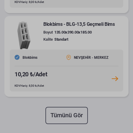
KDV Hariç: 8,00 ₺/Adet
Blokbims - BLG-13,5 Geçmeli Bims
Boyut
135.00x390.00x185.00
Kalite
Standart
Blokbims
NEVŞEHİR - MERKEZ
10,20 ₺/Adet
KDV Hariç: 8,50 ₺/Adet
Tümünü Gör