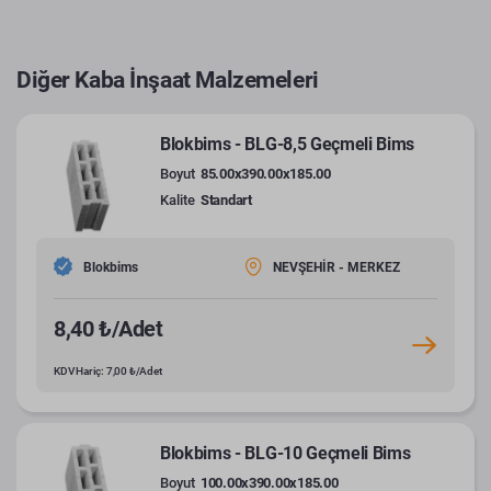
Diğer Kaba İnşaat Malzemeleri
Blokbims - BLG-8,5 Geçmeli Bims
Boyut
85.00x390.00x185.00
Kalite
Standart
Blokbims
NEVŞEHİR - MERKEZ
8,40 ₺/Adet
KDV Hariç: 7,00 ₺/Adet
Blokbims - BLG-10 Geçmeli Bims
Boyut
100.00x390.00x185.00