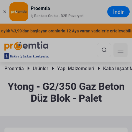
Proemtia
İndir
İş Bankası Grubu - B2B Pazaryeri
ylık %3,99'dan başlayan oranlarla 12 Aya varan vadelerle erteleyebilirs
Proemtia 
Ürünler 
Yapı Malzemeleri 
Kaba İnşaat 
Ytong - G2/350 Gaz Beton
Düz Blok - Palet