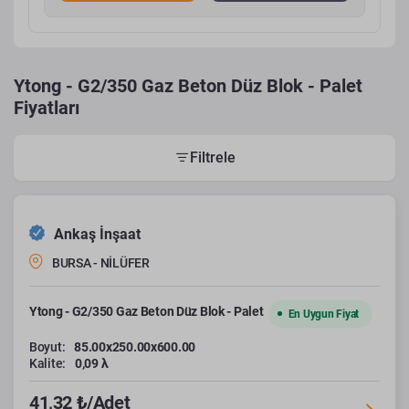
Ytong - G2/350 Gaz Beton Düz Blok - Palet
Fiyatları
Filtrele
Ankaş İnşaat
BURSA - NİLÜFER
Ytong - G2/350 Gaz Beton Düz Blok - Palet
En Uygun Fiyat
Boyut:
85.00x250.00x600.00
Kalite:
0,09 λ
41,32 ₺/Adet