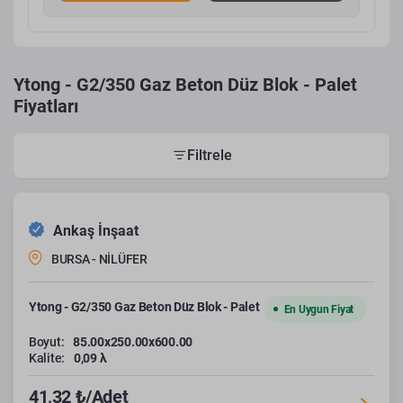
Ytong - G2/350 Gaz Beton Düz Blok - Palet
Fiyatları
Filtrele
Ankaş İnşaat
BURSA - NİLÜFER
Ytong - G2/350 Gaz Beton Düz Blok - Palet
En Uygun Fiyat
Boyut:
85.00x250.00x600.00
Kalite:
0,09 λ
41,32 ₺/Adet