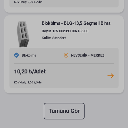
KDV Hariç: 8,00 ₺/Adet
Blokbims - BLG-13,5 Geçmeli Bims
Boyut
135.00x390.00x185.00
Kalite
Standart
Blokbims
NEVŞEHİR - MERKEZ
10,20 ₺/Adet
KDV Hariç: 8,50 ₺/Adet
Tümünü Gör