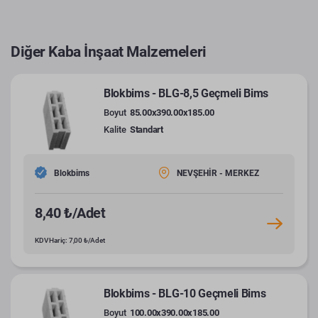
Diğer Kaba İnşaat Malzemeleri
Blokbims - BLG-8,5 Geçmeli Bims
Boyut
85.00x390.00x185.00
Kalite
Standart
Blokbims
NEVŞEHİR - MERKEZ
8,40 ₺/Adet
KDV Hariç: 7,00 ₺/Adet
Blokbims - BLG-10 Geçmeli Bims
Boyut
100.00x390.00x185.00