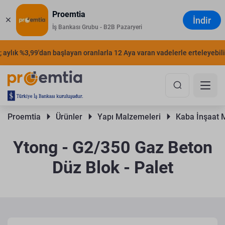
Proemtia
İndir
İş Bankası Grubu - B2B Pazaryeri
ylık %3,99'dan başlayan oranlarla 12 Aya varan vadelerle erteleyebilirsi
Proemtia 
Ürünler 
Yapı Malzemeleri 
Kaba İnşaat 
Ytong - G2/350 Gaz Beton
Düz Blok - Palet