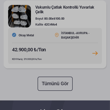
Vakumlu Çatlak Kontrollü Yuvarlak
Çelik
Boyut
80.00x6100.00
Kalite
42CrMo4
İSTANBUL-AVRUPA -
Olcay Metal
BAŞAKŞEHİR
42.900,00 ₺/Ton
KDV Hariç: 39.000,00 ₺/Ton
Tümünü Gör