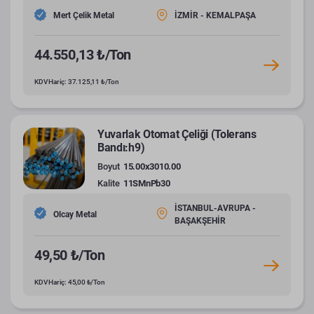
Mert Çelik Metal
İZMİR - KEMALPAŞA
44.550,13 ₺/Ton
KDV Hariç: 37.125,11 ₺/Ton
Yuvarlak Otomat Çeliği (Tolerans
Bandı:h9)
Boyut
15.00x3010.00
Kalite
11SMnPb30
İSTANBUL-AVRUPA -
Olcay Metal
BAŞAKŞEHİR
49,50 ₺/Ton
KDV Hariç: 45,00 ₺/Ton