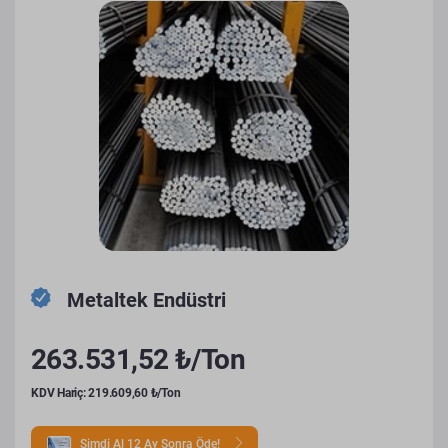
Metaltek Endüstri
263.531,52 ₺/Ton
KDV Hariç: 219.609,60 ₺/Ton
Şimdi Al 12 Ay Sonra Öde!