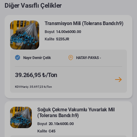
Diğer Vasıflı Çelikler
Transmisyon Mili (Tolerans Bandı:h9)
Boyut
14.00x6000.00
Kalite
S235JR
Nayır Demir Çelik
HATAY-PAYAS -
39.266,95 ₺/Ton
KDV Hariç: 35.697,23 ₺/Ton
Soğuk Çekme Vakumlu Yuvarlak Mil
(Tolerans Bandı:h9)
Boyut
20.10x6000.00
Kalite
C45