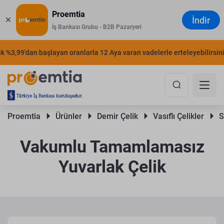
Proemtia
İndir
İş Bankası Grubu - B2B Pazaryeri
%3,99'dan başlayan oranlarla 12 Aya varan vadelerle erteleyebilirsiniz.
Proemtia 
Ürünler 
Demir Çelik 
Vasıflı Çelikler 
S
Vakumlu Tamamlamasız
Yuvarlak Çelik