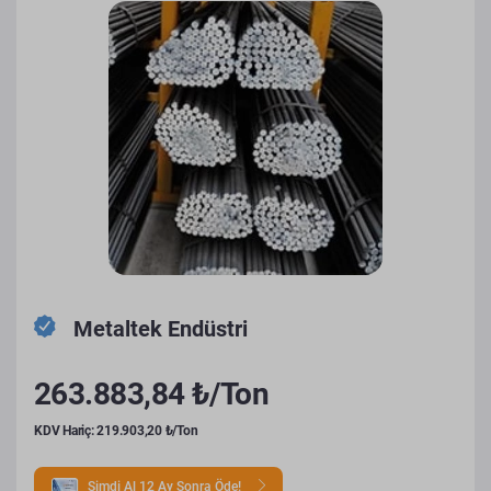
Metaltek Endüstri
263.883,84 ₺/Ton
KDV Hariç: 219.903,20 ₺/Ton
Şimdi Al 12 Ay Sonra Öde!