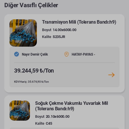
Diğer Vasıflı Çelikler
Transmisyon Mili (Tolerans Bandı:h9)
Boyut
14.00x6000.00
Kalite
S235JR
Nayır Demir Çelik
HATAY-PAYAS -
39.244,59 ₺/Ton
KDV Hariç: 35.676,90 ₺/Ton
Soğuk Çekme Vakumlu Yuvarlak Mil
(Tolerans Bandı:h9)
Boyut
20.10x6000.00
Kalite
C45