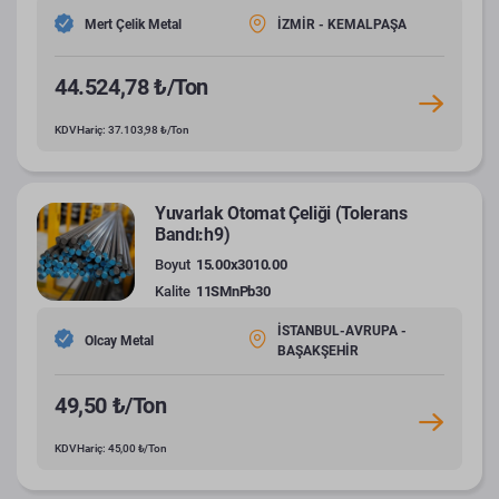
Mert Çelik Metal
İZMİR - KEMALPAŞA
44.524,78 ₺/Ton
KDV Hariç: 37.103,98 ₺/Ton
Yuvarlak Otomat Çeliği (Tolerans
Bandı:h9)
Boyut
15.00x3010.00
Kalite
11SMnPb30
İSTANBUL-AVRUPA -
Olcay Metal
BAŞAKŞEHİR
49,50 ₺/Ton
KDV Hariç: 45,00 ₺/Ton