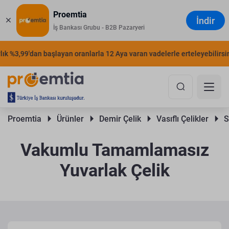
Proemtia
İndir
İş Bankası Grubu - B2B Pazaryeri
 %3,99'dan başlayan oranlarla 12 Aya varan vadelerle erteleyebilirsiniz.
Proemtia 
Ürünler 
Demir Çelik 
Vasıflı Çelikler 
S
Vakumlu Tamamlamasız
Yuvarlak Çelik