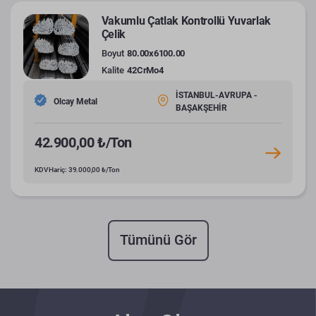
Vakumlu Çatlak Kontrollü Yuvarlak
Çelik
Boyut
80.00x6100.00
Kalite
42CrMo4
İSTANBUL-AVRUPA -
Olcay Metal
BAŞAKŞEHİR
42.900,00 ₺/Ton
KDV Hariç: 39.000,00 ₺/Ton
Tümünü Gör