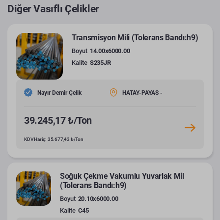
Diğer Vasıflı Çelikler
Transmisyon Mili (Tolerans Bandı:h9)
Boyut
14.00x6000.00
Kalite
S235JR
Nayır Demir Çelik
HATAY-PAYAS -
39.245,17 ₺/Ton
KDV Hariç: 35.677,43 ₺/Ton
Soğuk Çekme Vakumlu Yuvarlak Mil
(Tolerans Bandı:h9)
Boyut
20.10x6000.00
Kalite
C45