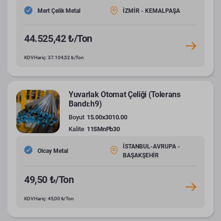
Mert Çelik Metal
İZMİR - KEMALPAŞA
44.525,42 ₺/Ton
KDV Hariç: 37.104,52 ₺/Ton
Yuvarlak Otomat Çeliği (Tolerans
Bandı:h9)
Boyut
15.00x3010.00
Kalite
11SMnPb30
İSTANBUL-AVRUPA -
Olcay Metal
BAŞAKŞEHİR
49,50 ₺/Ton
KDV Hariç: 45,00 ₺/Ton