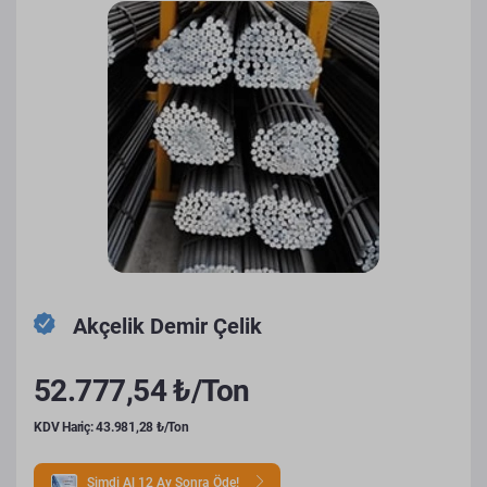
Akçelik Demir Çelik
52.777,54 ₺/Ton
KDV Hariç: 43.981,28 ₺/Ton
Şimdi Al 12 Ay Sonra Öde!