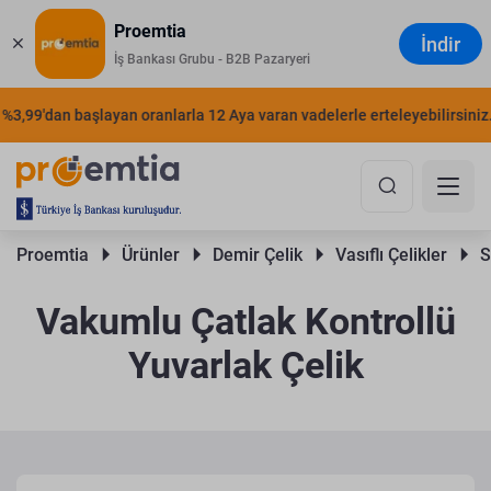
Proemtia
İndir
İş Bankası Grubu - B2B Pazaryeri
99'dan başlayan oranlarla 12 Aya varan vadelerle erteleyebilirsiniz.
Proemtia 
Ürünler 
Demir Çelik 
Vasıflı Çelikler 
S
Vakumlu Çatlak Kontrollü
Yuvarlak Çelik