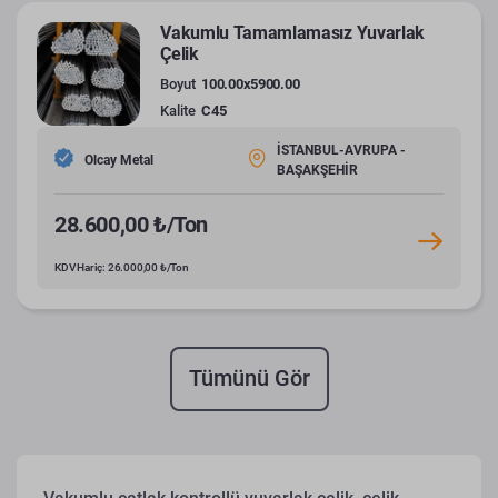
Vakumlu Tamamlamasız Yuvarlak
Çelik
Boyut
100.00x5900.00
Kalite
C45
İSTANBUL-AVRUPA -
Olcay Metal
BAŞAKŞEHİR
28.600,00 ₺/Ton
KDV Hariç: 26.000,00 ₺/Ton
Tümünü Gör