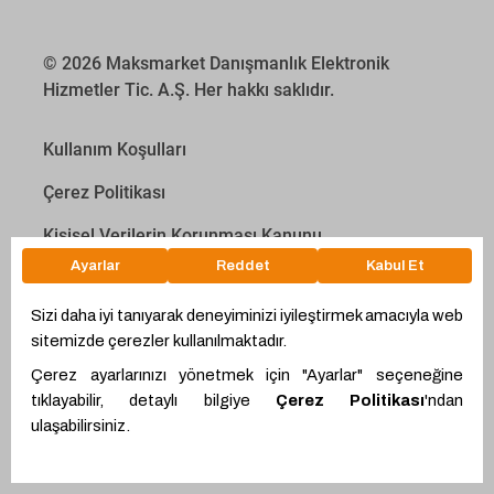
© 2026 Maksmarket Danışmanlık Elektronik
Hizmetler Tic. A.Ş. Her hakkı saklıdır.
Kullanım Koşulları
Çerez Politikası
Kişisel Verilerin Korunması Kanunu
İletişim Aydınlatma Metni
Proyakıt
Ödeme Hesaplama Aracı
WhatsApp
Teklif Hattı
Ürünler
Alıcı Ol
Giriş Yap
Proemtia Kartlar