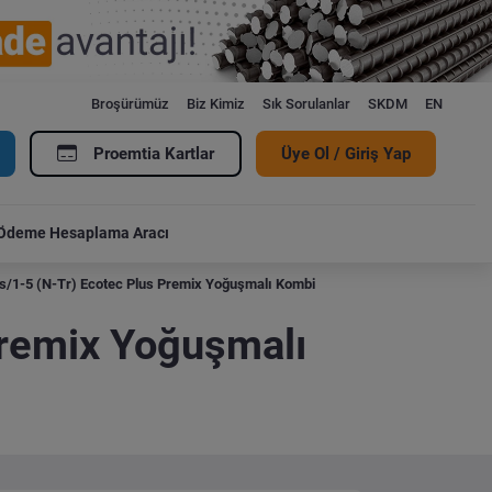
Broşürümüz
Biz Kimiz
Sık Sorulanlar
SKDM
EN
Proemtia Kartlar
Üye Ol / Giriş Yap
Ödeme Hesaplama Aracı
s/1-5 (N-Tr) Ecotec Plus Premix Yoğuşmalı Kombi
Premix Yoğuşmalı