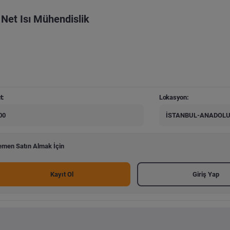
Net Isı Mühendislik
t:
Lokasyon:
00
İSTANBUL-ANADOLU 
men Satın Almak İçin
Kayıt Ol
Giriş Yap