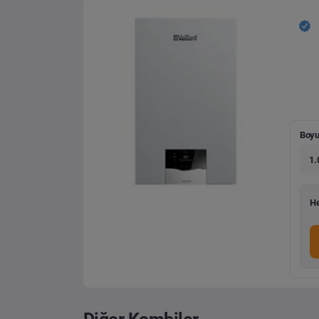
Boyu
1.
He