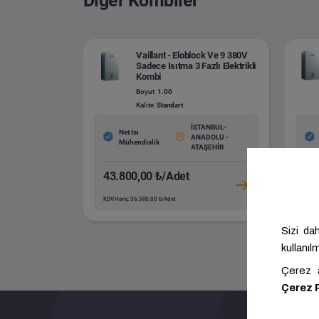
Diğer Kombiler
Vaillant - Eloblock Ve 9 380V
Sadece Isıtma 3 Fazlı Elektrikli
Kombi
Boyut
1.00
Kalite
Standart
İSTANBUL-
Net Isı
ANADOLU -
Mühendislik
ATAŞEHİR
43.800,00 ₺/Adet
44
KDV Hariç: 36.500,00 ₺/Adet
KDV H