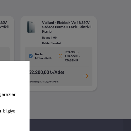
 380V
Vaillant - Eloblock Ve 18 380V
trikli
Sadece Isıtma 3 Fazlı Elektrikli
Kombi
Boyut
1.00
Kalite
Standart
İSTANBUL-
Net Isı
ANADOLU -
Mühendislik
ATAŞEHİR
52.200,00 ₺/Adet
KDV Hariç: 43.500,00 ₺/Adet