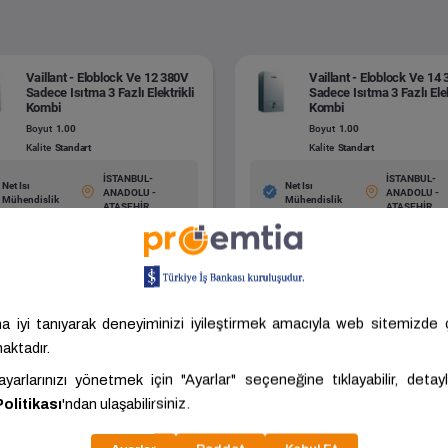
Vaillant - Eloblock Ve 12 380V
Vaillant - Eloblock Ve 14
Sadece Isıtma 3 Fazlı Elektrikli
Sadece Isıtma 3 Fazlı Elek
Kombi
Kombi
Boyut
1.00
Boyut
1.00
Kalite
Standart
Kalite
Standart
İSTANBUL-
İSTANBUL-
Net Isı
Net Isı
ANADOLU -
ANADOLU -
Mühendislik
Mühendislik
ATAŞEHİR
ATAŞEHİR
.400,00 ₺/Adet
46.800,00 ₺/Adet
ariç: 37.000,00 ₺/Adet
KDV Hariç: 39.000,00 ₺/Adet
Tümünü Gör