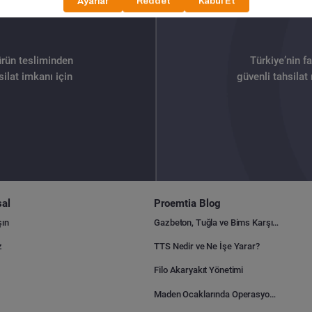
ürün tesliminden
Türkiye’nin f
ilat imkanı için
güvenli tahsilat
al
Proemtia Blog
şın
Gazbeton, Tuğla ve Bims Karşılaştırması: Hangisi Daha Avantajlı?
z
TTS Nedir ve Ne İşe Yarar?
Filo Akaryakıt Yönetimi
Maden Ocaklarında Operasyonel Verimlilik Nasıl Arttırılır?