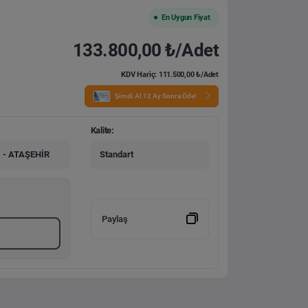
En Uygun Fiyat
133.800,00 ₺/Adet
KDV Hariç: 111.500,00 ₺/Adet
Şimdi Al 12 Ay Sonra Öde!
Kalite:
- ATAŞEHİR
Standart
Paylaş