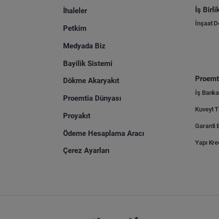
İş Birl
İhaleler
İnşaat 
Petkim
Medyada Biz
Bayilik Sistemi
Proemti
Dökme Akaryakıt
İş Banka
Proemtia Dünyası
Proyakıt
Ödeme Hesaplama Aracı
Yapı Kre
Çerez Ayarları