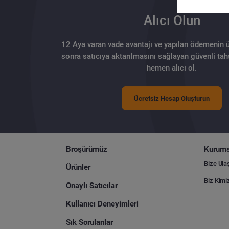
Alıcı Olun
12 Aya varan vade avantajı ve yapılan ödemenin 
sonra satıcıya aktarılmasını sağlayan güvenli tahs
hemen alıcı ol.
Ücretsiz Hesap Oluşturun
Broşürümüz
Kurums
Bize Ula
Ürünler
Biz Kimi
Onaylı Satıcılar
Kullanıcı Deneyimleri
Sık Sorulanlar