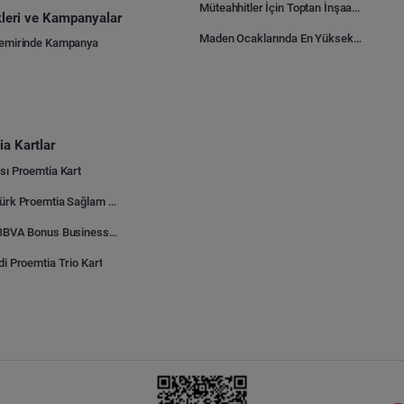
Müteahhitler İçin Toptan İnşaat Malzemesi Satın Alma Rehberi
ikleri ve Kampanyalar
Maden Ocaklarında En Yüksek Gider Kalemleri Nelerdir?
Demirinde Kampanya
a Kartlar
sı Proemtia Kart
Kuveyt Türk Proemtia Sağlam Bayi Kart
Garanti BBVA Bonus Business Proemtia Bayi Kart
di Proemtia Trio Kart