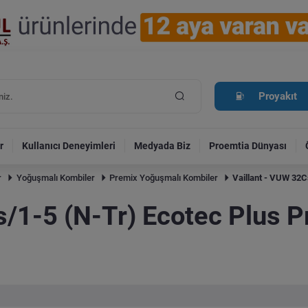
Proyakıt
r
Kullanıcı Deneyimleri
Medyada Biz
Proemtia Dünyası
r
Yoğuşmalı Kombiler
Premix Yoğuşmalı Kombiler
Vaillant - VUW 32C
s/1-5 (N-Tr) Ecotec Plus 