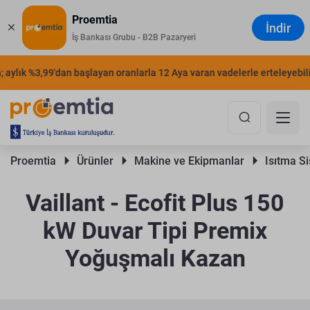
Proemtia
İndir
İş Bankası Grubu - B2B Pazaryeri
aylık %3,99'dan başlayan oranlarla 12 Aya varan vadelerle erteleyebilirs
Proemtia 
Ürünler 
Makine ve Ekipmanlar 
Isıtma Si
Vaillant - Ecofit Plus 150
kW Duvar Tipi Premix
Yoğuşmalı Kazan