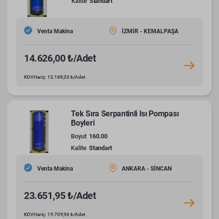
Kalite
Standart
Venta Makina
İZMİR - KEMALPAŞA
14.626,00 ₺/Adet
KDV Hariç: 12.188,33 ₺/Adet
Tek Sıra Serpantinli Isı Pompası
Boyleri
Boyut
160.00
Kalite
Standart
Venta Makina
ANKARA - SİNCAN
23.651,95 ₺/Adet
KDV Hariç: 19.709,96 ₺/Adet