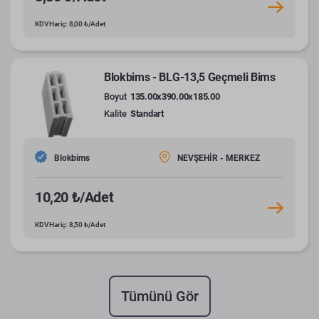
KDV Hariç: 8,00 ₺/Adet
Blokbims - BLG-13,5 Geçmeli Bims
Boyut
135.00x390.00x185.00
Kalite
Standart
Blokbims
NEVŞEHİR - MERKEZ
10,20 ₺/Adet
KDV Hariç: 8,50 ₺/Adet
Tümünü Gör