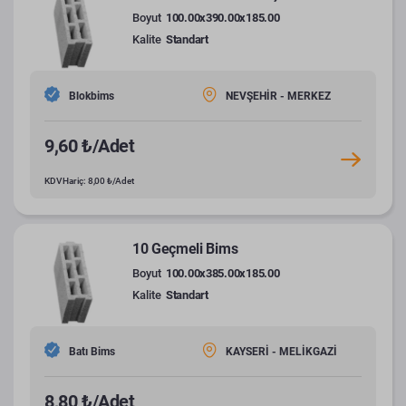
Boyut
100.00x390.00x185.00
Kalite
Standart
Blokbims
NEVŞEHİR - MERKEZ
9,60 ₺/Adet
KDV Hariç: 8,00 ₺/Adet
10 Geçmeli Bims
Boyut
100.00x385.00x185.00
Kalite
Standart
Batı Bims
KAYSERİ - MELİKGAZİ
8,80 ₺/Adet