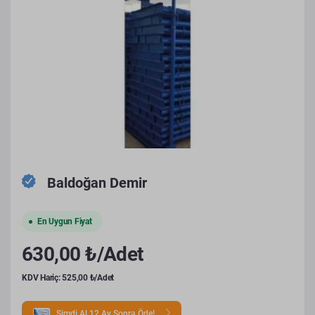
Baldoğan Demir
En Uygun Fiyat
630,00 ₺/Adet
KDV Hariç: 525,00 ₺/Adet
Şimdi Al 12 Ay Sonra Öde!