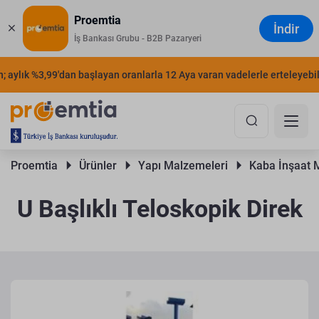
Proemtia
İndir
İş Bankası Grubu - B2B Pazaryeri
aylık %3,99'dan başlayan oranlarla 12 Aya varan vadelerle erteleyebilirs
Proemtia 
Ürünler 
Yapı Malzemeleri 
Kaba İnşaat 
U Başlıklı Teloskopik Direk