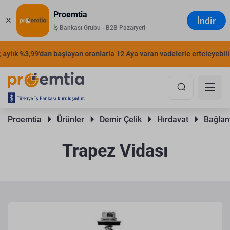
Proemtia
İndir
İş Bankası Grubu - B2B Pazaryeri
ylık %3,99'dan başlayan oranlarla 12 Aya varan vadelerle erteleyebilirs
Proemtia 
Ürünler 
Demir Çelik 
Hırdavat 
Bağlant
Trapez Vidası