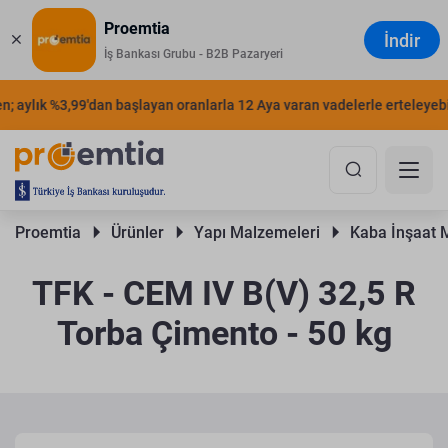
Proemtia
İndir
İş Bankası Grubu - B2B Pazaryeri
 aylık %3,99'dan başlayan oranlarla 12 Aya varan vadelerle erteleyebilir
Proemtia 
Ürünler 
Yapı Malzemeleri 
Kaba İnşaat 
TFK - CEM IV B(V) 32,5 R
Torba Çimento - 50 kg