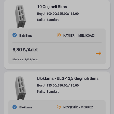
10 Geçmeli Bims
Boyut
100.00x385.00x185.00
Kalite
Standart
Batı Bims
KAYSERİ - MELİKGAZİ
8,80 ₺/Adet
KDV Hariç: 8,00 ₺/Adet
Blokbims - BLG-13,5 Geçmeli Bims
Boyut
135.00x390.00x185.00
Kalite
Standart
Blokbims
NEVŞEHİR - MERKEZ