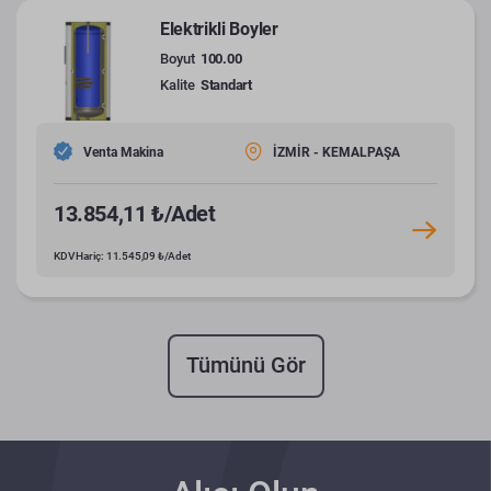
Elektrikli Boyler
Boyut
100.00
Kalite
Standart
Venta Makina
İZMİR - KEMALPAŞA
13.854,11 ₺/Adet
KDV Hariç: 11.545,09 ₺/Adet
Tümünü Gör