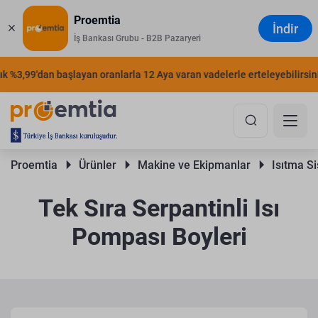
Proemtia
İndir
İş Bankası Grubu - B2B Pazaryeri
%3,99'dan başlayan oranlarla 12 Aya varan vadelerle erteleyebilirsiniz.
Proemtia 
Ürünler 
Makine ve Ekipmanlar 
Isıtma Si
Tek Sıra Serpantinli Isı
Pompası Boyleri