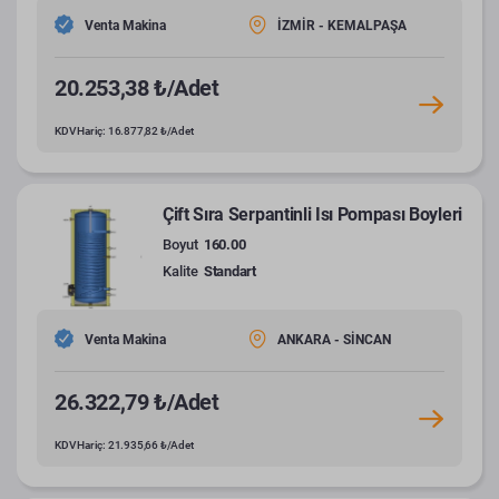
Venta Makina
İZMİR - KEMALPAŞA
20.253,38 ₺/Adet
KDV Hariç: 16.877,82 ₺/Adet
Çift Sıra Serpantinli Isı Pompası Boyleri
Boyut
160.00
Kalite
Standart
Venta Makina
ANKARA - SİNCAN
26.322,79 ₺/Adet
KDV Hariç: 21.935,66 ₺/Adet