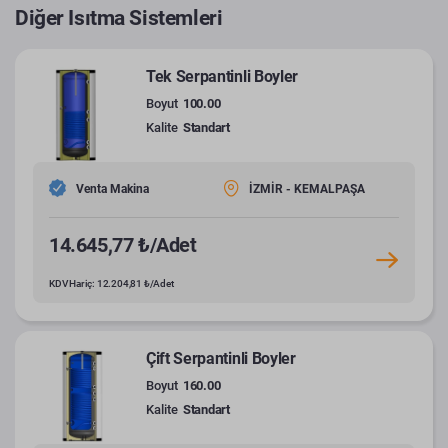
Diğer Isıtma Sistemleri
Tek Serpantinli Boyler
Boyut
100.00
Kalite
Standart
Venta Makina
İZMİR - KEMALPAŞA
14.645,77 ₺/Adet
KDV Hariç: 12.204,81 ₺/Adet
Çift Serpantinli Boyler
Boyut
160.00
Kalite
Standart