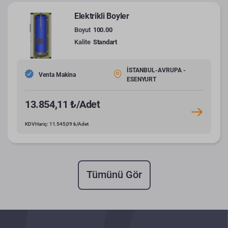
Elektrikli Boyler
Boyut
100.00
Kalite
Standart
İSTANBUL-AVRUPA -
Venta Makina
ESENYURT
13.854,11 ₺/Adet
KDV Hariç: 11.545,09 ₺/Adet
Tümünü Gör