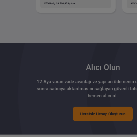
KDV Hariç: 19.700,95 ₺/Adet
KDV H
Alıcı Olun
12 Aya varan vade avantajı ve yapılan ödemenin 
sonra satıcıya aktarılmasını sağlayan güvenli tahs
hemen alıcı ol.
Ücretsiz Hesap Oluşturun