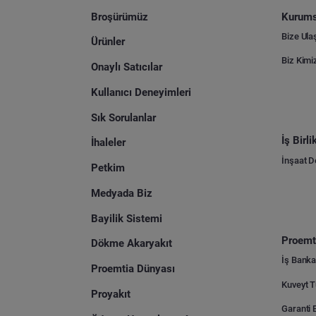
Broşürümüz
Kurums
Bize Ula
Ürünler
Biz Kimi
Onaylı Satıcılar
Kullanıcı Deneyimleri
Sık Sorulanlar
İş Birl
İhaleler
İnşaat 
Petkim
Medyada Biz
Bayilik Sistemi
Proemti
Dökme Akaryakıt
İş Banka
Proemtia Dünyası
Proyakıt