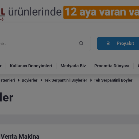
Proyakıt
r
Kullanıcı Deneyimleri
Medyada Biz
Proemtia Dünyası
istemleri
Boylerler
Tek Serpantinli Boylerler
Tek Serpantinli Boyler
ler
Venta Makina