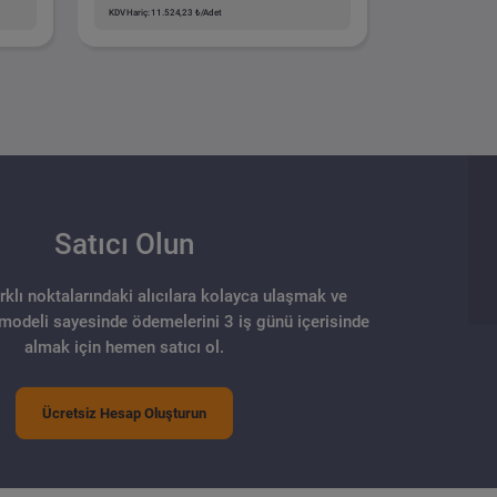
KDV Hariç: 11.524,23 ₺/Adet
Satıcı Olun
arklı noktalarındaki alıcılara kolayca ulaşmak ve
 modeli sayesinde ödemelerini 3 iş günü içerisinde
almak için hemen satıcı ol.
Ücretsiz Hesap Oluşturun