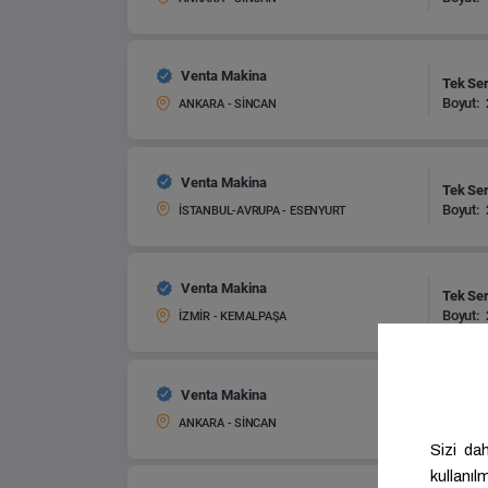
Venta Makina
Tek Ser
Boyut:
ANKARA - SİNCAN
Venta Makina
Tek Ser
Boyut:
İSTANBUL-AVRUPA - ESENYURT
Venta Makina
Tek Ser
Boyut:
İZMİR - KEMALPAŞA
Venta Makina
Tek Ser
Boyut:
ANKARA - SİNCAN