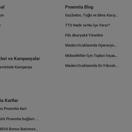
al
Proemtia Blog
şın
Gazbeton, Tuğla ve Bims Karşılaştırması: Hangisi Daha Avantajlı?
z
TTS Nedir ve Ne İşe Yarar?
Filo Akaryakıt Yönetimi
Maden Ocaklarında Operasyonel Verimlilik Nasıl Arttırılır?
Müteahhitler İçin Toptan İnşaat Malzemesi Satın Alma Rehberi
ikleri ve Kampanyalar
Maden Ocaklarında En Yüksek Gider Kalemleri Nelerdir?
Demirinde Kampanya
a Kartlar
sı Proemtia Kart
Kuveyt Türk Proemtia Sağlam Bayi Kart
Garanti BBVA Bonus Business Proemtia Bayi Kart