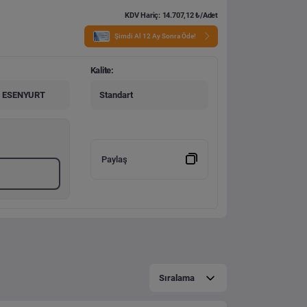
KDV Hariç: 14.707,12 ₺/Adet
Şimdi Al 12 Ay Sonra Öde!
Kalite:
 ESENYURT
Standart
Paylaş
Sıralama