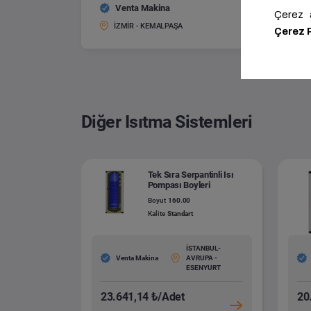
Venta Makina
Tek Ser
Boyut:
İZMİR - KEMALPAŞA
Diğer Isıtma Sistemleri
Tek Sıra Serpantinli Isı
Pompası Boyleri
Boyut
160.00
Kalite
Standart
İSTANBUL-
Venta Makina
AVRUPA -
ESENYURT
23.641,14 ₺/Adet
20