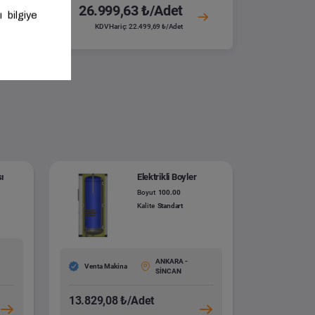
26.999,63 ₺/Adet
KDV Hariç: 22.499,69 ₺/Adet
sı
Elektrikli Boyler
Boyut
100.00
Kalite
Standart
ANKARA -
Venta Makina
SİNCAN
13.829,08 ₺/Adet