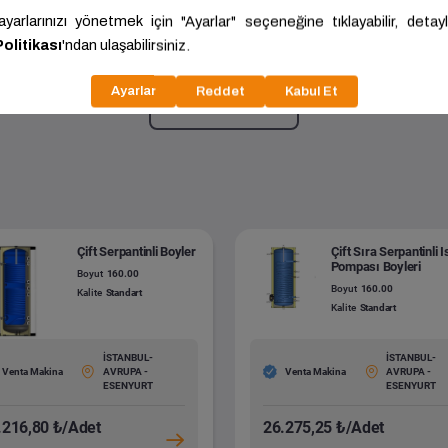
pantinli Boyler
300.00
Kalite:
Standart
Daha fazla göster
Çift Serpantinli Boyler
Çift Sıra Serpantinli I
Pompası Boyleri
Boyut
160.00
Boyut
160.00
Kalite
Standart
Kalite
Standart
İSTANBUL-
İSTANBUL-
Venta Makina
AVRUPA -
Venta Makina
AVRUPA -
ESENYURT
ESENYURT
.216,80 ₺/Adet
26.275,25 ₺/Adet