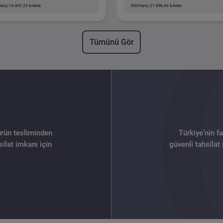
ariç: 16.847,33 ₺/Adet
KDV Hariç: 21.896,04 ₺/Adet
Tümünü Gör
ürün tesliminden
Türkiye’nin f
ilat imkanı için
güvenli tahsilat