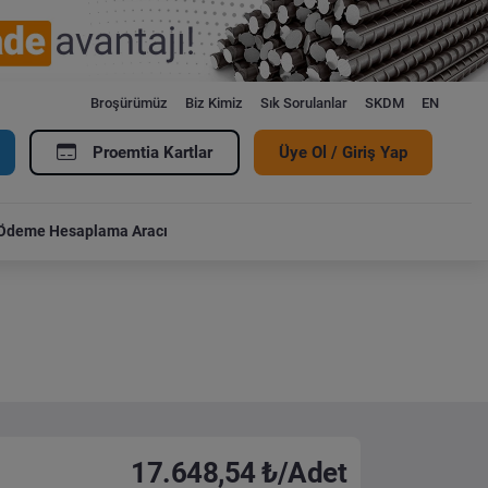
Broşürümüz
Biz Kimiz
Sık Sorulanlar
SKDM
EN
Proemtia Kartlar
Üye Ol / Giriş Yap
Ödeme Hesaplama Aracı
17.648,54 ₺/Adet