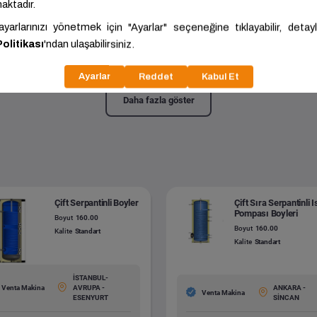
pantinli Boyler
300.00
Kalite:
Standart
Daha fazla göster
Çift Serpantinli Boyler
Çift Sıra Serpantinli I
Pompası Boyleri
Boyut
160.00
Boyut
160.00
Kalite
Standart
Kalite
Standart
İSTANBUL-
Venta Makina
AVRUPA -
ANKARA -
Venta Makina
ESENYURT
SİNCAN