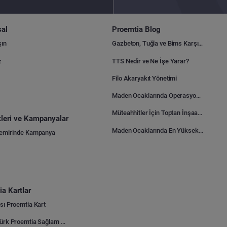
al
Proemtia Blog
şın
Gazbeton, Tuğla ve Bims Karşılaştırması: Hangisi Daha Avantajlı?
z
TTS Nedir ve Ne İşe Yarar?
Filo Akaryakıt Yönetimi
Maden Ocaklarında Operasyonel Verimlilik Nasıl Arttırılır?
Müteahhitler İçin Toptan İnşaat Malzemesi Satın Alma Rehberi
ikleri ve Kampanyalar
Maden Ocaklarında En Yüksek Gider Kalemleri Nelerdir?
Demirinde Kampanya
a Kartlar
sı Proemtia Kart
Kuveyt Türk Proemtia Sağlam Bayi Kart