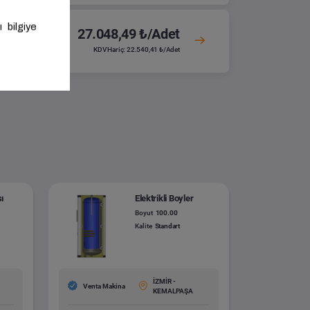
27.048,49 ₺/Adet
KDV Hariç: 22.540,41 ₺/Adet
sı
Elektrikli Boyler
Boyut
100.00
Kalite
Standart
İZMİR -
Venta Makina
KEMALPAŞA