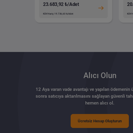
23.683,92 ₺/Adet
20
KDV Hariç: 19.736,60 ₺/Adet
KDV H
Alıcı Olun
12 Aya varan vade avantajı ve yapılan ödemenin 
sonra satıcıya aktarılmasını sağlayan güvenli tahs
hemen alıcı ol.
Ücretsiz Hesap Oluşturun