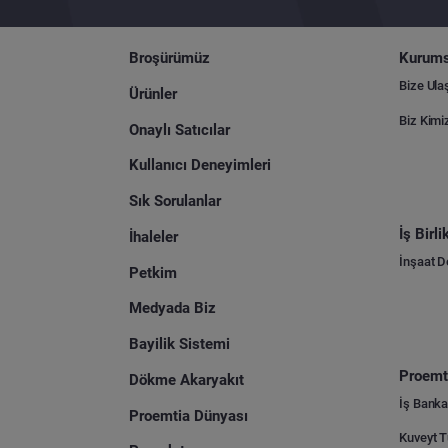
Broşürümüz
Kurums
Bize Ula
Ürünler
Biz Kimi
Onaylı Satıcılar
Kullanıcı Deneyimleri
Sık Sorulanlar
İş Birl
İhaleler
İnşaat 
Petkim
Medyada Biz
Bayilik Sistemi
Proemti
Dökme Akaryakıt
İş Banka
Proemtia Dünyası