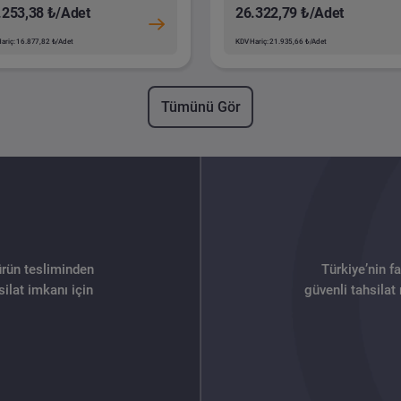
.253,38 ₺/Adet
26.322,79 ₺/Adet
ariç: 16.877,82 ₺/Adet
KDV Hariç: 21.935,66 ₺/Adet
Tümünü Gör
ürün tesliminden
Türkiye’nin f
ilat imkanı için
güvenli tahsilat