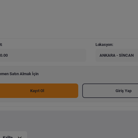
t:
Lokasyon:
0.00
ANKARA - SİNCAN
men Satın Almak İçin
Kayıt Ol
Giriş Yap
Kalite