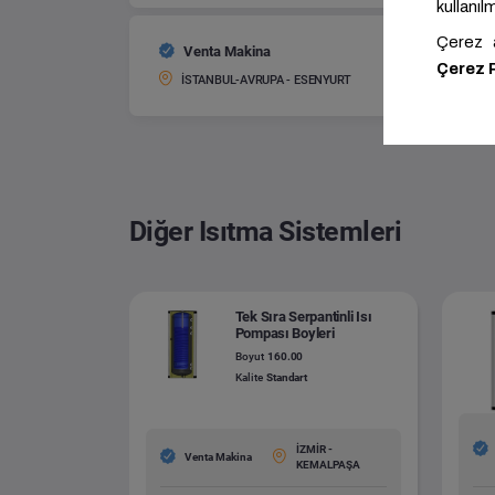
Venta Makina
Tek Ser
Boyut:
İSTANBUL-AVRUPA - ESENYURT
Diğer Isıtma Sistemleri
Tek Sıra Serpantinli Isı
Pompası Boyleri
Boyut
160.00
Kalite
Standart
İZMİR -
Venta Makina
KEMALPAŞA