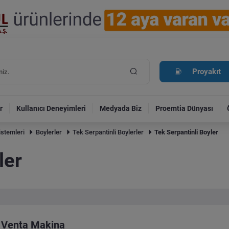
Proyakıt
r
Kullanıcı Deneyimleri
Medyada Biz
Proemtia Dünyası
istemleri
Boylerler
Tek Serpantinli Boylerler
Tek Serpantinli Boyler
ler
Venta Makina