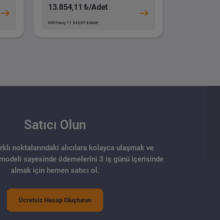
13.854,11 ₺/Adet
KDV Hariç: 11.545,09 ₺/Adet
Satıcı Olun
arklı noktalarındaki alıcılara kolayca ulaşmak ve
 modeli sayesinde ödemelerini 3 iş günü içerisinde
almak için hemen satıcı ol.
Ücretsiz Hesap Oluşturun