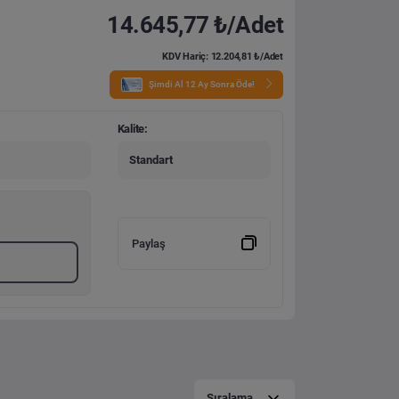
14.645,77 ₺/Adet
KDV Hariç: 12.204,81 ₺/Adet
Şimdi Al 12 Ay Sonra Öde!
Kalite:
Standart
Paylaş
Sıralama