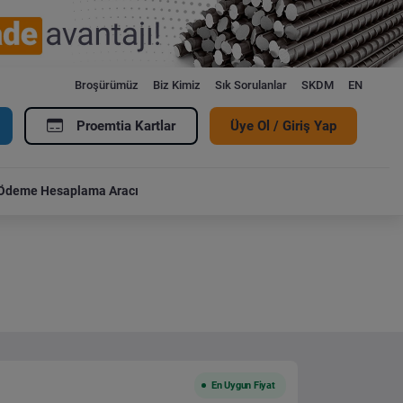
Broşürümüz
Biz Kimiz
Sık Sorulanlar
SKDM
EN
Proemtia Kartlar
Üye Ol / Giriş Yap
Ödeme Hesaplama Aracı
En Uygun Fiyat