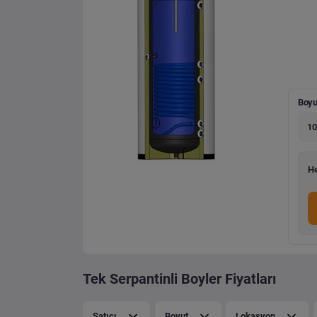
Boyu
10
He
Tek Serpantinli Boyler Fiyatları
Satıcı
Boyut
Lokasyon