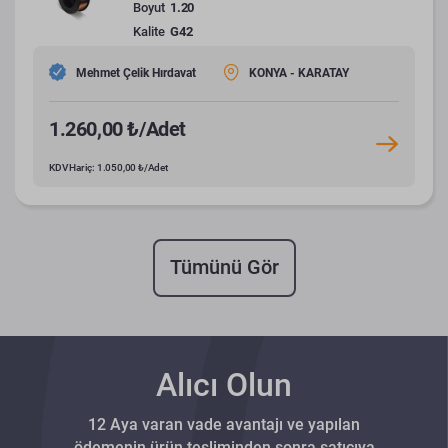
Boyut
1.20
Kalite
G42
Mehmet Çelik Hırdavat
KONYA - KARATAY
1.260,00 ₺/Adet
KDV Hariç: 1.050,00 ₺/Adet
Tümünü Gör
Alıcı Olun
12 Aya varan vade avantajı ve yapılan
ödemenin ürün tesliminden sonra satıcıya