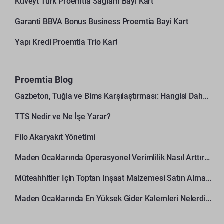
Kuveyt Türk Proemtia Sağlam Bayi Kart
Garanti BBVA Bonus Business Proemtia Bayi Kart
Yapı Kredi Proemtia Trio Kart
Proemtia Blog
Gazbeton, Tuğla ve Bims Karşılaştırması: Hangisi Daha Avantajlı?
TTS Nedir ve Ne İşe Yarar?
Filo Akaryakıt Yönetimi
Maden Ocaklarında Operasyonel Verimlilik Nasıl Arttırılır?
Müteahhitler İçin Toptan İnşaat Malzemesi Satın Alma Rehberi
Maden Ocaklarında En Yüksek Gider Kalemleri Nelerdir?