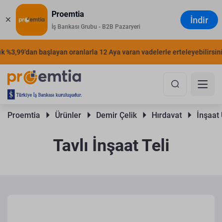
Proemtia
İndir
İş Bankası Grubu - B2B Pazaryeri
%3,99'dan başlayan oranlarla 12 Aya varan vadelerle erteleyebilirsiniz.
Proemtia 
Ürünler 
Demir Çelik 
Hırdavat 
İnşaat 
Tavlı İnşaat Teli