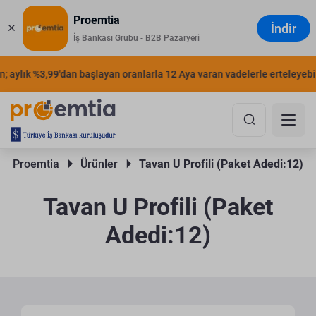
Proemtia
İndir
İş Bankası Grubu - B2B Pazaryeri
 aylık %3,99'dan başlayan oranlarla 12 Aya varan vadelerle erteleyebili
Proemtia 
Ürünler 
Tavan U Profili (Paket Adedi:12)
Tavan U Profili (Paket
Adedi:12)