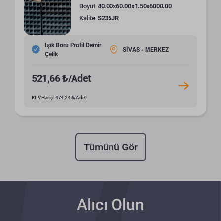
Boyut
40.00x60.00x1.50x6000.00
Kalite
S235JR
Işık Boru Profil Demir
SİVAS - MERKEZ
Çelik
521,66 ₺/Adet
KDV Hariç: 474,24 ₺/Adet
Tümünü Gör
Alıcı Olun