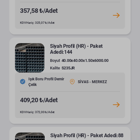
357,58 ₺/Adet
KDV Hariç: 325,07 ₺/Adet
Siyah Profil (HR) - Paket
Adedi:144
Boyut
40.00x40.00x1.50x6000.00
Kalite
S235JR
Işık Boru Profil Demir
SİVAS - MERKEZ
Çelik
409,20 ₺/Adet
KDV Hariç: 372,00 ₺/Adet
Siyah Profil (HR) - Paket Adedi:88