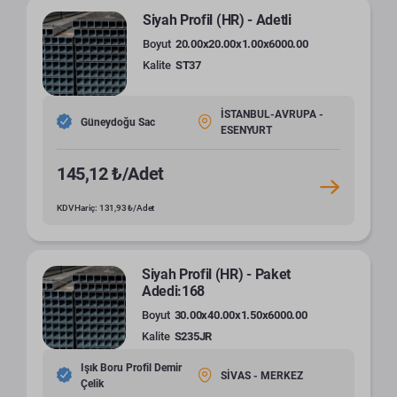
Siyah Profil (HR) - Adetli
Boyut
20.00x20.00x1.00x6000.00
Kalite
ST37
İSTANBUL-AVRUPA -
Güneydoğu Sac
ESENYURT
145,12 ₺/Adet
KDV Hariç: 131,93 ₺/Adet
Siyah Profil (HR) - Paket
Adedi:168
Boyut
30.00x40.00x1.50x6000.00
Kalite
S235JR
Işık Boru Profil Demir
SİVAS - MERKEZ
Çelik