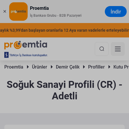
Proemtia
İndir
İş Bankası Grubu - B2B Pazaryeri
ık %3,99'dan başlayan oranlarla 12 Aya varan vadelerle erteleyebilirsin
Proemtia 
Ürünler 
Demir Çelik 
Profiller 
Kutu Pro
Soğuk Sanayi Profili (CR) -
Adetli