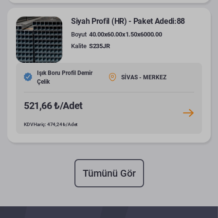
Siyah Profil (HR) - Paket Adedi:88
Boyut
40.00x60.00x1.50x6000.00
Kalite
S235JR
Işık Boru Profil Demir
SİVAS - MERKEZ
Çelik
521,66 ₺/Adet
KDV Hariç: 474,24 ₺/Adet
Tümünü Gör