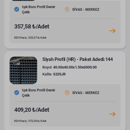
Işık Boru Profil Demir
SİVAS - MERKEZ
Çelik
357,58 ₺/Adet
KDV Hariç: 325,07 ₺/Adet
Siyah Profil (HR) - Paket Adedi:144
Boyut
40.00x40.00x1.50x6000.00
Kalite
S235JR
Işık Boru Profil Demir
SİVAS - MERKEZ
Çelik
409,20 ₺/Adet
KDV Hariç: 372,00 ₺/Adet