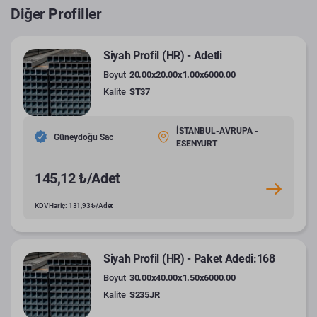
Diğer Profiller
Siyah Profil (HR) - Adetli
Boyut
20.00x20.00x1.00x6000.00
Kalite
ST37
İSTANBUL-AVRUPA -
Güneydoğu Sac
ESENYURT
145,12 ₺/Adet
KDV Hariç: 131,93 ₺/Adet
Siyah Profil (HR) - Paket Adedi:168
Boyut
30.00x40.00x1.50x6000.00
Kalite
S235JR