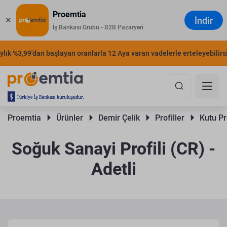
Proemtia
İndir
İş Bankası Grubu - B2B Pazaryeri
k %3,99'dan başlayan oranlarla 12 Aya varan vadelerle erteleyebilirsiniz
Proemtia 
Ürünler 
Demir Çelik 
Profiller 
Kutu Pro
Soğuk Sanayi Profili (CR) -
Adetli