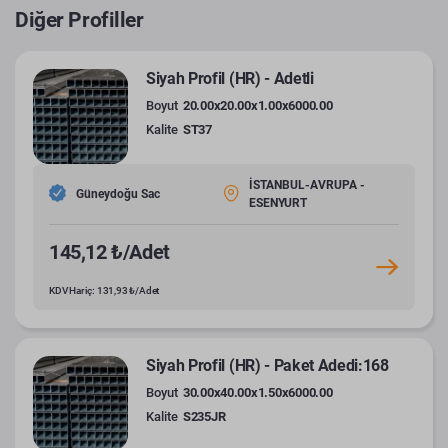
Diğer Profiller
Siyah Profil (HR) - Adetli
Boyut
20.00x20.00x1.00x6000.00
Kalite
ST37
İSTANBUL-AVRUPA -
Güneydoğu Sac
ESENYURT
145,12 ₺/Adet
KDV Hariç: 131,93 ₺/Adet
Siyah Profil (HR) - Paket Adedi:168
Boyut
30.00x40.00x1.50x6000.00
Kalite
S235JR