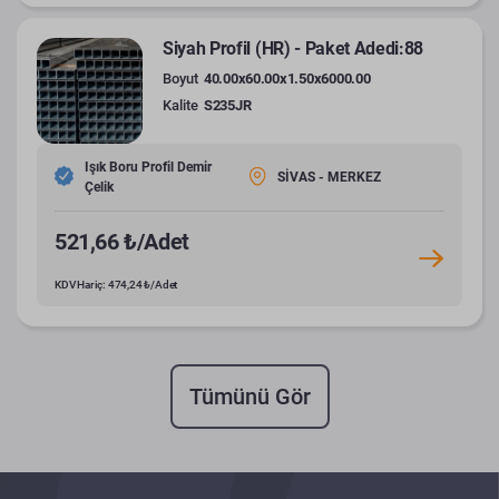
Siyah Profil (HR) - Paket Adedi:88
Boyut
40.00x60.00x1.50x6000.00
Kalite
S235JR
Işık Boru Profil Demir
SİVAS - MERKEZ
Çelik
521,66 ₺/Adet
KDV Hariç: 474,24 ₺/Adet
Tümünü Gör