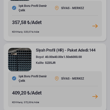
Işık Boru Profil Demir
SİVAS - MERKEZ
Çelik
357,58 ₺/Adet
KDV Hariç: 325,07 ₺/Adet
Siyah Profil (HR) - Paket Adedi:144
Boyut
40.00x40.00x1.50x6000.00
Kalite
S235JR
Işık Boru Profil Demir
SİVAS - MERKEZ
Çelik
409,20 ₺/Adet
KDV Hariç: 372,00 ₺/Adet