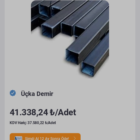
Üçka Demir
41.338,24 ₺/Adet
KDV Hariç: 37.580,22 ₺/Adet
Şimdi Al 12 Ay Sonra Öde!