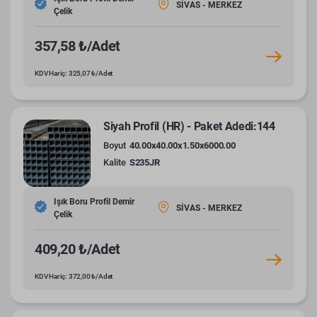
SİVAS - MERKEZ
Çelik
357,58 ₺/Adet
KDV Hariç: 325,07 ₺/Adet
Siyah Profil (HR) - Paket Adedi:144
Boyut
40.00x40.00x1.50x6000.00
Kalite
S235JR
Işık Boru Profil Demir
SİVAS - MERKEZ
Çelik
409,20 ₺/Adet
KDV Hariç: 372,00 ₺/Adet