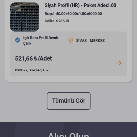
Siyah Profil (HR) - Paket Adedi:88
Boyut
40.00x60.00x1.50x6000.00
Kalite
S235JR
Işık Boru Profil Demir
SİVAS - MERKEZ
Çelik
521,66 ₺/Adet
KDV Hariç: 474,24 ₺/Adet
Tümünü Gör
Alıcı Olun