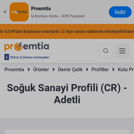
Proemtia
İndir
İş Bankası Grubu - B2B Pazaryeri
%3,99'dan başlayan oranlarla 12 Aya varan vadelerle erteleyebilirsiniz.
Proemtia 
Ürünler 
Demir Çelik 
Profiller 
Kutu Pro
Soğuk Sanayi Profili (CR) -
Adetli