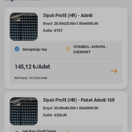
Siyah Profil (HR) - Adetli
Boyut
20.00x20.00x1.00x6000.00
Kalite
ST37
İSTANBUL-AVRUPA -
Güneydoğu Sac
ESENYURT
145,12 ₺/Adet
KDV Hariç: 131,93 ₺/Adet
Siyah Profil (HR) - Paket Adedi:168
Boyut
30.00x40.00x1.50x6000.00
Kalite
S235JR
Işık Boru Profil Demir