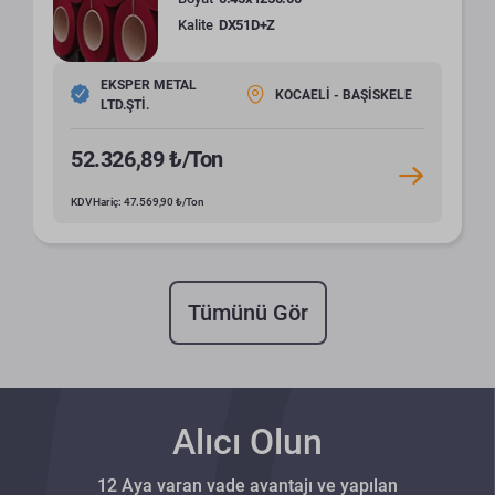
Kalite
DX51D+Z
EKSPER METAL
KOCAELİ - BAŞİSKELE
LTD.ŞTİ.
52.326,89 ₺/Ton
KDV Hariç: 47.569,90 ₺/Ton
Tümünü Gör
Alıcı Olun
12 Aya varan vade avantajı ve yapılan