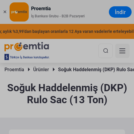
Proemtia
İndir
İş Bankası Grubu - B2B Pazaryeri
aylık %3,99'dan başlayan oranlarla 12 Aya varan vadelerle erteleyebilirs
Proemtia 
Ürünler 
Soğuk Haddelenmiş (DKP) Rulo Sac
Soğuk Haddelenmiş (DKP)
Rulo Sac (13 Ton)