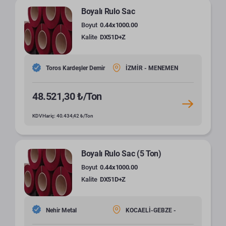
Boyalı Rulo Sac
Boyut
0.44x1000.00
Kalite
DX51D+Z
Toros Kardeşler Demir
İZMİR - MENEMEN
48.521,30 ₺/Ton
KDV Hariç: 40.434,42 ₺/Ton
Boyalı Rulo Sac (5 Ton)
Boyut
0.44x1000.00
Kalite
DX51D+Z
Nehir Metal
KOCAELİ-GEBZE -