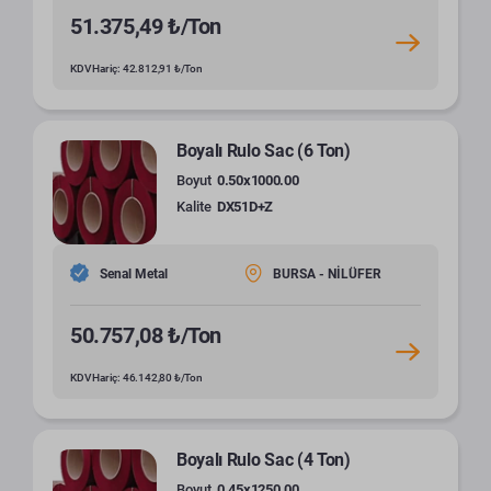
51.375,49 ₺/Ton
KDV Hariç: 42.812,91 ₺/Ton
Boyalı Rulo Sac (6 Ton)
Boyut
0.50x1000.00
Kalite
DX51D+Z
Senal Metal
BURSA - NİLÜFER
50.757,08 ₺/Ton
KDV Hariç: 46.142,80 ₺/Ton
Boyalı Rulo Sac (4 Ton)
Boyut
0.45x1250.00