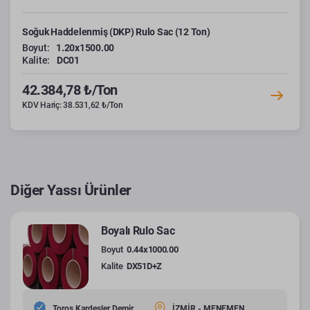
Soğuk Haddelenmiş (DKP) Rulo Sac (12 Ton)
Boyut:
1.20x1500.00
Kalite:
DC01
42.384,78 ₺/Ton
KDV Hariç: 38.531,62 ₺/Ton
Diğer Yassı Ürünler
Boyalı Rulo Sac
Boyut
0.44x1000.00
Kalite
DX51D+Z
Toros Kardeşler Demir
İZMİR - MENEMEN