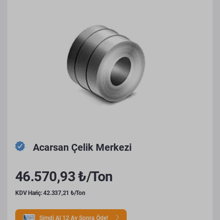
Acarsan Çelik Merkezi
46.570,93 ₺/Ton
KDV Hariç: 42.337,21 ₺/Ton
Şimdi Al 12 Ay Sonra Öde!