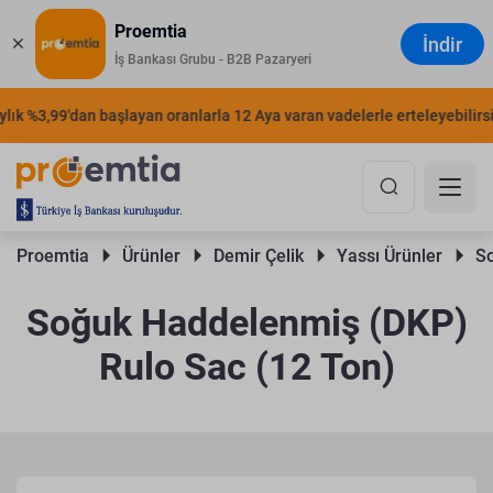
Proemtia
İndir
İş Bankası Grubu - B2B Pazaryeri
ık %3,99'dan başlayan oranlarla 12 Aya varan vadelerle erteleyebilirsini
Proemtia 
Ürünler 
Demir Çelik 
Yassı Ürünler 
So
Soğuk Haddelenmiş (DKP)
Rulo Sac (12 Ton)