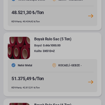
48.521,30 ₺/Ton
KDV Hariç: 40.434,42 ₺/Ton
Boyalı Rulo Sac (5 Ton)
Boyut
0.44x1000.00
Kalite
DX51D+Z
Nehir Metal
KOCAELİ-GEBZE -
51.375,49 ₺/Ton
KDV Hariç: 42.812,91 ₺/Ton