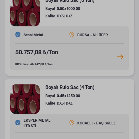
Boyalı Rulo Sac (6 Ton)
Boyut
0.50x1000.00
Kalite
DX51D+Z
Senal Metal
BURSA - NİLÜFER
50.757,08 ₺/Ton
KDV Hariç: 46.142,80 ₺/Ton
Boyalı Rulo Sac (4 Ton)
Boyut
0.45x1250.00
Kalite
DX51D+Z
EKSPER METAL
KOCAELİ - BAŞİSKELE
LTD.ŞTİ.