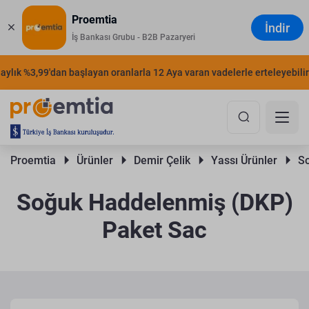
Proemtia
İndir
İş Bankası Grubu - B2B Pazaryeri
lık %3,99'dan başlayan oranlarla 12 Aya varan vadelerle erteleyebilirsin
Proemtia 
Ürünler 
Demir Çelik 
Yassı Ürünler 
So
Soğuk Haddelenmiş (DKP)
Paket Sac