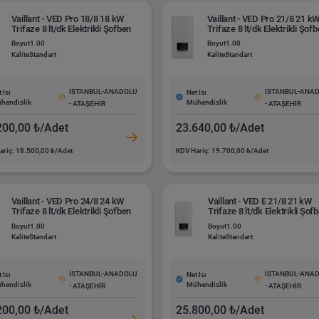
Vaillant - VED Pro 18/8 18 kW
Vaillant - VED Pro 21/8 21 k
Trifaze 8 lt/dk Elektrikli Şofben
Trifaze 8 lt/dk Elektrikli Şof
Boyut
1.00
Boyut
1.00
Kalite
Standart
Kalite
Standart
İSTANBUL-ANADOLU
İSTANBUL-ANA
 Isı
Net Isı
hendislik
Mühendislik
- ATAŞEHİR
- ATAŞEHİR
200,00 ₺/Adet
23.640,00 ₺/Adet
ariç: 18.500,00 ₺/Adet
KDV Hariç: 19.700,00 ₺/Adet
Vaillant - VED Pro 24/8 24 kW
Vaillant - VED E 21/8 21 kW
Trifaze 8 lt/dk Elektrikli Şofben
Trifaze 8 lt/dk Elektrikli Şof
Boyut
1.00
Boyut
1.00
Kalite
Standart
Kalite
Standart
İSTANBUL-ANADOLU
İSTANBUL-ANA
 Isı
Net Isı
hendislik
Mühendislik
- ATAŞEHİR
- ATAŞEHİR
200,00 ₺/Adet
25.800,00 ₺/Adet