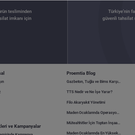
ürün tesliminden
Türkiye’nin f
ilat imkanı için
güvenli tahsilat
al
Proemtia Blog
şın
Gazbeton, Tuğla ve Bims Karşılaştırması: Hangisi Daha Avantajlı?
z
TTS Nedir ve Ne İşe Yarar?
Filo Akaryakıt Yönetimi
Maden Ocaklarında Operasyonel Verimlilik Nasıl Arttırılır?
Müteahhitler İçin Toptan İnşaat Malzemesi Satın Alma Rehberi
ikleri ve Kampanyalar
Maden Ocaklarında En Yüksek Gider Kalemleri Nelerdir?
Demirinde Kampanya