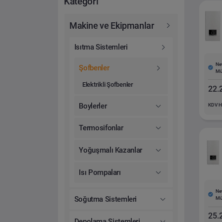
Kategori
Makine ve Ekipmanlar
Isıtma Sistemleri
Net
Şofbenler
Mü
Elektrikli Şofbenler
22.
Boylerler
KDV H
Termosifonlar
Yoğuşmalı Kazanlar
Isı Pompaları
Net
Soğutma Sistemleri
Mü
25.
Depolama Sistemleri