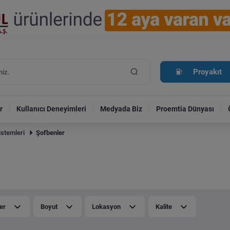
Proyakıt
r
Kullanıcı Deneyimleri
Medyada Biz
Proemtia Dünyası
istemleri
Şofbenler
er
Boyut
Lokasyon
Kalite