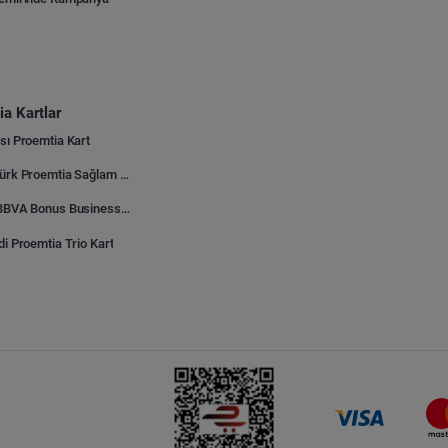
a Kartlar
sı Proemtia Kart
Kuveyt Türk Proemtia Sağlam Bayi Kart
Garanti BBVA Bonus Business Proemtia Bayi Kart
di Proemtia Trio Kart