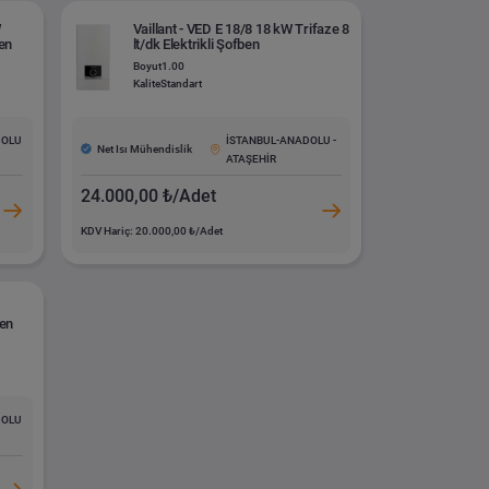
W
Vaillant - VED E 18/8 18 kW Trifaze 8
ben
lt/dk Elektrikli Şofben
Boyut
1.00
Kalite
Standart
DOLU
İSTANBUL-ANADOLU -
Net Isı Mühendislik
ATAŞEHİR
24.000,00 ₺/Adet
KDV Hariç: 20.000,00 ₺/Adet
ben
DOLU