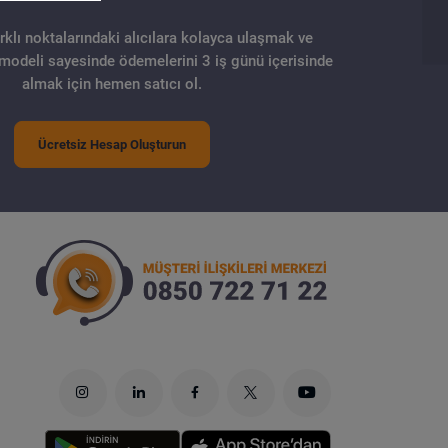
arklı noktalarındaki alıcılara kolayca ulaşmak ve
 modeli sayesinde ödemelerini 3 iş günü içerisinde
almak için hemen satıcı ol.
Ücretsiz Hesap Oluşturun