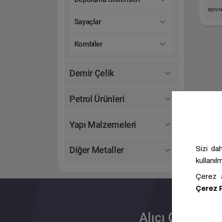
KDV H
Sayaçlar
Kombiler
Demir Çelik
Petrol Ürünleri
Yapı Malzemeleri
Diğer Metaller
Alıcı Olun