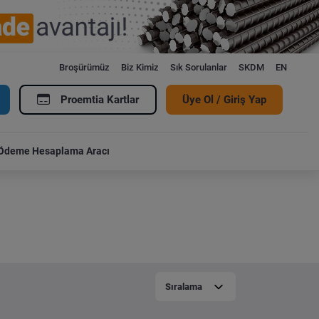
Broşürümüz
Biz Kimiz
Sık Sorulanlar
SKDM
EN
Proemtia Kartlar
Üye Ol / Giriş Yap
Ödeme Hesaplama Aracı
Sıralama