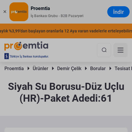
Proemtia
İndir
İş Bankası Grubu - B2B Pazaryeri
lık %3,99'dan başlayan oranlarla 12 Aya varan vadelerle erteleyebilirsin
Proemtia 
Ürünler 
Demir Çelik 
Borular 
Tesisat 
Siyah Su Borusu-Düz Uçlu
(HR)-Paket Adedi:61