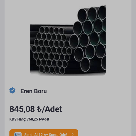
Eren Boru
845,08 ₺/Adet
KDV Hariç: 768,25 ₺/Adet
Şimdi Al 12 Ay Sonra Öde!