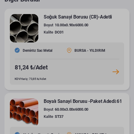
Soğuk Sanayi Borusu (CR)-Adetli
Boyut
10.00x0.90x6000.00
Kalite
DC01
Demiröz Sac Metal
BURSA - YILDIRIM
81,24 ₺/Adet
KDV Hariç: 73,85 ₺/Adet
Boyalı Sanayi Borusu -Paket Adedi:61
Boyut
60.00x3.00x6000.00
Kalite
ST37