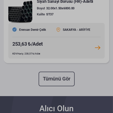
Siyah Sanayi Borusu (HR)-Adetli
Boyut
32.00x1.50x6000.00
Kalite
ST37
Erensan Demir Çelik
SAKARYA - ARİFİYE
253,63 ₺/Adet
KDV Hariç: 230,57 ₺/Adet
Tümünü Gör
Alıcı Olun