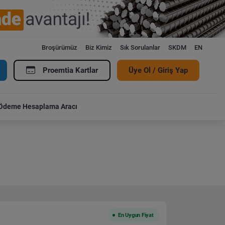
Broşürümüz
Biz Kimiz
Sık Sorulanlar
SKDM
EN
Proemtia Kartlar
Üye Ol / Giriş Yap
Ödeme Hesaplama Aracı
En Uygun Fiyat