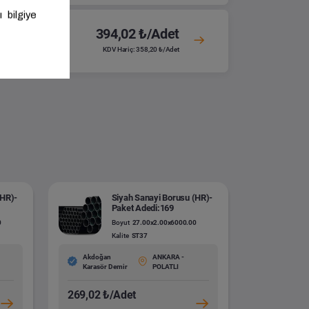
394,02 ₺/Adet
KDV Hariç: 358,20 ₺/Adet
(HR)-
Siyah Sanayi Borusu (HR)-
Paket Adedi:169
0
Boyut
27.00x2.00x6000.00
Kalite
ST37
Akdoğan
ANKARA -
Karasör Demir
POLATLI
269,02 ₺/Adet