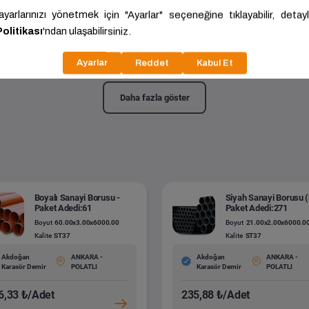
anayi Borusu (HR)-Adetli
34.00x2.50x6000.00
Kalite:
S235JR
Daha fazla göster
Boyalı Sanayi Borusu -
Siyah Sanayi Borusu 
Paket Adedi:61
Paket Adedi:271
Boyut
60.00x3.00x6000.00
Boyut
21.00x2.00x6000.0
Kalite
ST37
Kalite
ST37
Akdoğan
ANKARA -
Akdoğan
ANKARA -
Karasör Demir
POLATLI
Karasör Demir
POLATLI
6,33 ₺/Adet
235,88 ₺/Adet