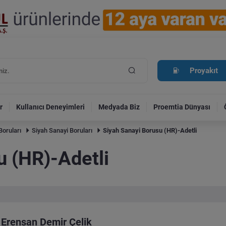
Proyakıt
r
Kullanıcı Deneyimleri
Medyada Biz
Proemtia Dünyası
Boruları
Siyah Sanayi Boruları
Siyah Sanayi Borusu (HR)-Adetli
u (HR)-Adetli
Erensan Demir Çelik