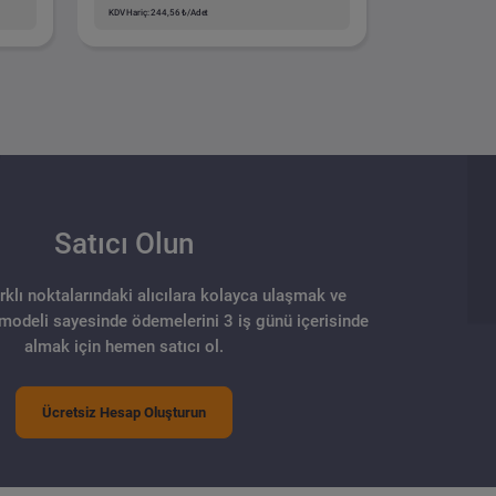
KDV Hariç: 244,56 ₺/Adet
Satıcı Olun
arklı noktalarındaki alıcılara kolayca ulaşmak ve
 modeli sayesinde ödemelerini 3 iş günü içerisinde
almak için hemen satıcı ol.
Ücretsiz Hesap Oluşturun