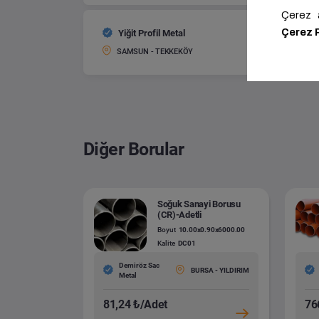
Yiğit Profil Metal
Siyah S
Boyut:
SAMSUN - TEKKEKÖY
Diğer Borular
Soğuk Sanayi Borusu
(CR)-Adetli
Boyut
10.00x0.90x6000.00
Kalite
DC01
Demiröz Sac
BURSA - YILDIRIM
Metal
81,24 ₺/Adet
76