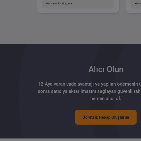
KDV Hariç: 73,85 ₺/Adet
KDV H
Alıcı Olun
12 Aya varan vade avantajı ve yapılan ödemenin 
sonra satıcıya aktarılmasını sağlayan güvenli tahs
hemen alıcı ol.
Ücretsiz Hesap Oluşturun