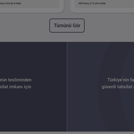
ariç: 696,66 ₺/Adet
KDV Hariç: 214,44 ₺/Adet
Tümünü Gör
ürün tesliminden
Türkiye’nin f
ilat imkanı için
güvenli tahsilat