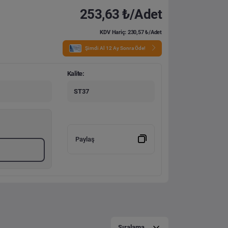
253,63 ₺/Adet
KDV Hariç: 230,57 ₺/Adet
Şimdi Al 12 Ay Sonra Öde!
Kalite:
ST37
Paylaş
Sıralama