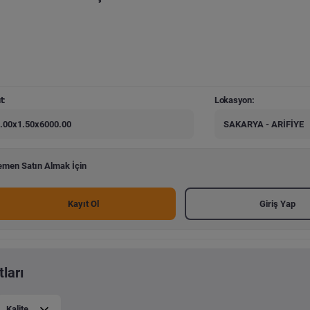
t:
Lokasyon:
.00x1.50x6000.00
SAKARYA - ARİFİYE
men Satın Almak İçin
Kayıt Ol
Giriş Yap
ları
Kalite