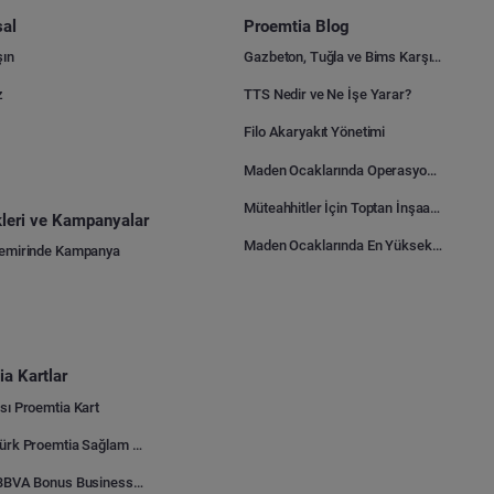
al
Proemtia Blog
şın
Gazbeton, Tuğla ve Bims Karşılaştırması: Hangisi Daha Avantajlı?
z
TTS Nedir ve Ne İşe Yarar?
Filo Akaryakıt Yönetimi
Maden Ocaklarında Operasyonel Verimlilik Nasıl Arttırılır?
Müteahhitler İçin Toptan İnşaat Malzemesi Satın Alma Rehberi
ikleri ve Kampanyalar
Maden Ocaklarında En Yüksek Gider Kalemleri Nelerdir?
Demirinde Kampanya
a Kartlar
sı Proemtia Kart
Kuveyt Türk Proemtia Sağlam Bayi Kart
Garanti BBVA Bonus Business Proemtia Bayi Kart