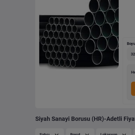
Boyu
32
He
Siyah Sanayi Borusu (HR)-Adetli Fiyat
Satıcı
Boyut
Lokasyon