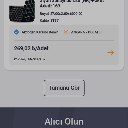
Siyah Sanayi Borusu (HR)-Paket
Adedi:169
Boyut
27.00x2.00x6000.00
Kalite
ST37
Akdoğan Karasör Demir
ANKARA - POLATLI
269,02 ₺/Adet
KDV Hariç: 244,56 ₺/Adet
Tümünü Gör
Alıcı Olun