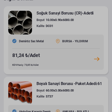
Soğuk Sanayi Borusu (CR)-Adetli
Boyut
10.00x0.90x6000.00
Kalite
DC01
Demiröz Sac Metal
BURSA - YILDIRIM
81,24 ₺/Adet
KDV Hariç: 73,85 ₺/Adet
Boyalı Sanayi Borusu -Paket Adedi:61
Boyut
60.00x3.00x6000.00
Kalite
ST37
Akdoğan Karasör Demir
ANKARA - POLATLI