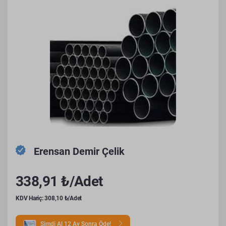
Erensan Demir Çelik
338,91 ₺/Adet
KDV Hariç: 308,10 ₺/Adet
Şimdi Al 12 Ay Sonra Öde!