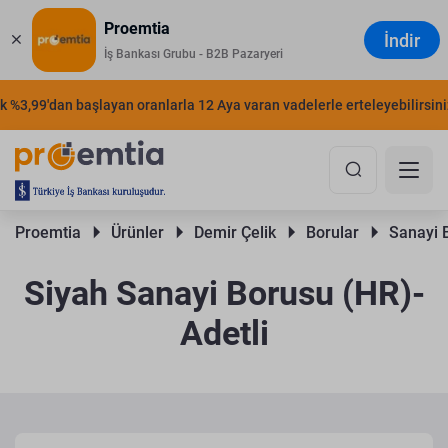
Proemtia
İndir
İş Bankası Grubu - B2B Pazaryeri
%3,99'dan başlayan oranlarla 12 Aya varan vadelerle erteleyebilirsiniz.
Proemtia 
Ürünler 
Demir Çelik 
Borular 
Sanayi B
Siyah Sanayi Borusu (HR)-
Adetli