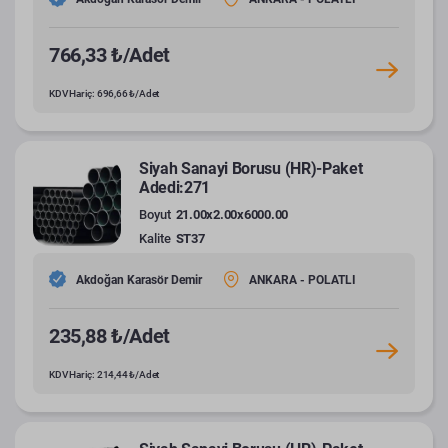
766,33 ₺/Adet
KDV Hariç: 696,66 ₺/Adet
Siyah Sanayi Borusu (HR)-Paket
Adedi:271
Boyut
21.00x2.00x6000.00
Kalite
ST37
Akdoğan Karasör Demir
ANKARA - POLATLI
235,88 ₺/Adet
KDV Hariç: 214,44 ₺/Adet