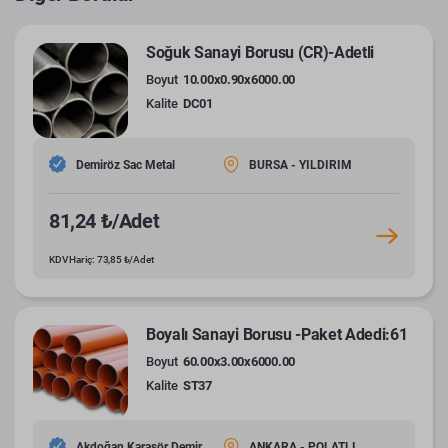
Soğuk Sanayi Borusu (CR)-Adetli
Boyut
10.00x0.90x6000.00
Kalite
DC01
Demiröz Sac Metal
BURSA - YILDIRIM
81,24 ₺/Adet
KDV Hariç: 73,85 ₺/Adet
Boyalı Sanayi Borusu -Paket Adedi:61
Boyut
60.00x3.00x6000.00
Kalite
ST37
Akdoğan Karasör Demir
ANKARA - POLATLI