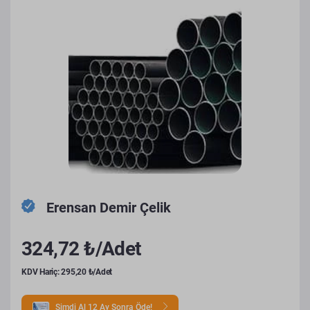
Erensan Demir Çelik
324,72 ₺/Adet
KDV Hariç: 295,20 ₺/Adet
Şimdi Al 12 Ay Sonra Öde!