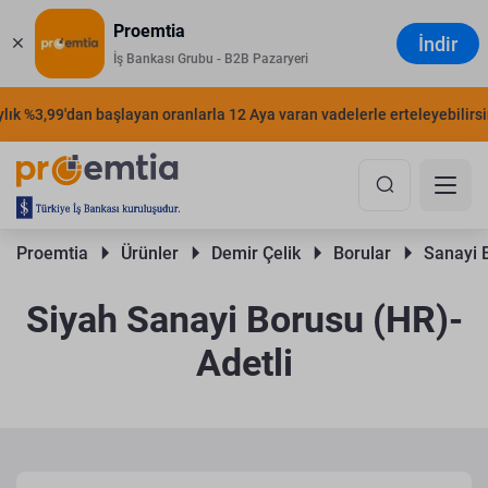
Proemtia
İndir
İş Bankası Grubu - B2B Pazaryeri
k %3,99'dan başlayan oranlarla 12 Aya varan vadelerle erteleyebilirsiniz
Proemtia 
Ürünler 
Demir Çelik 
Borular 
Sanayi B
Siyah Sanayi Borusu (HR)-
Adetli