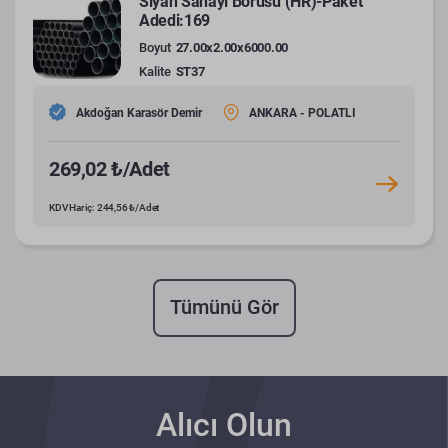
Siyah Sanayi Borusu (HR)-Paket
Adedi:169
Boyut
27.00x2.00x6000.00
Kalite
ST37
Akdoğan Karasör Demir
ANKARA - POLATLI
269,02 ₺/Adet
KDV Hariç: 244,56 ₺/Adet
Tümünü Gör
Alıcı Olun