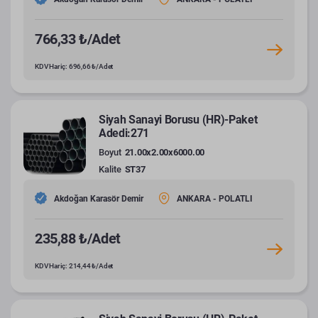
766,33 ₺/Adet
KDV Hariç: 696,66 ₺/Adet
Siyah Sanayi Borusu (HR)-Paket
Adedi:271
Boyut
21.00x2.00x6000.00
Kalite
ST37
Akdoğan Karasör Demir
ANKARA - POLATLI
235,88 ₺/Adet
KDV Hariç: 214,44 ₺/Adet