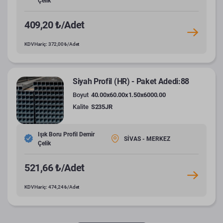
Çelik
409,20 ₺/Adet
KDV Hariç: 372,00 ₺/Adet
Siyah Profil (HR) - Paket Adedi:88
Boyut
40.00x60.00x1.50x6000.00
Kalite
S235JR
Işık Boru Profil Demir
SİVAS - MERKEZ
Çelik
521,66 ₺/Adet
KDV Hariç: 474,24 ₺/Adet