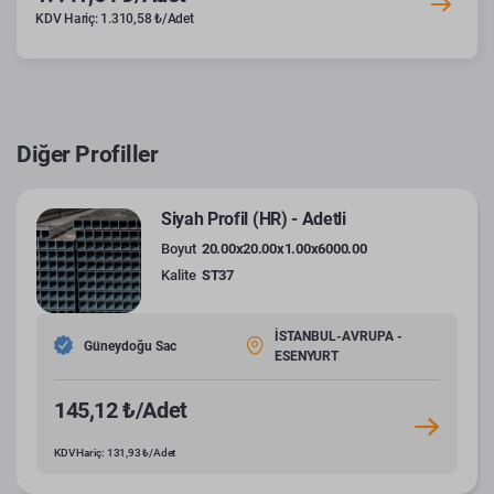
KDV Hariç: 1.310,58 ₺/Adet
Diğer Profiller
Siyah Profil (HR) - Adetli
Boyut
20.00x20.00x1.00x6000.00
Kalite
ST37
İSTANBUL-AVRUPA -
Güneydoğu Sac
ESENYURT
145,12 ₺/Adet
KDV Hariç: 131,93 ₺/Adet