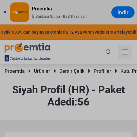
Proemtia
İndir
İş Bankası Grubu - B2B Pazaryeri
ylık %3,99'dan başlayan oranlarla 12 Aya varan vadelerle erteleyebilirsi
Proemtia 
Ürünler 
Demir Çelik 
Profiller 
Kutu Pro
Siyah Profil (HR) - Paket
Adedi:56