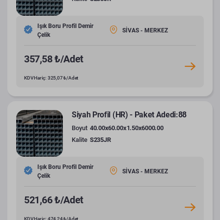
Işık Boru Profil Demir
SİVAS - MERKEZ
Çelik
357,58 ₺/Adet
KDV Hariç: 325,07 ₺/Adet
Siyah Profil (HR) - Paket Adedi:88
Boyut
40.00x60.00x1.50x6000.00
Kalite
S235JR
Işık Boru Profil Demir
SİVAS - MERKEZ
Çelik
521,66 ₺/Adet
KDV Hariç: 474,24 ₺/Adet