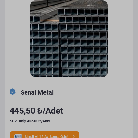
Senal Metal
445,50 ₺/Adet
KDV Hariç: 405,00 ₺/Adet
Şimdi Al 12 Ay Sonra Öde!