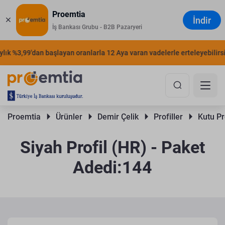
Proemtia
İndir
İş Bankası Grubu - B2B Pazaryeri
ık %3,99'dan başlayan oranlarla 12 Aya varan vadelerle erteleyebilirsini
Proemtia 
Ürünler 
Demir Çelik 
Profiller 
Kutu Pro
Siyah Profil (HR) - Paket
Adedi:144