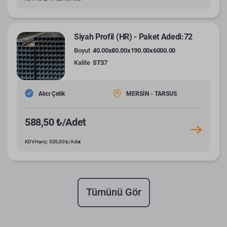
Siyah Profil (HR) - Paket Adedi:72
Boyut
40.00x80.00x190.00x6000.00
Kalite
ST37
Alıcı Çelik
MERSİN - TARSUS
588,50 ₺/Adet
KDV Hariç: 535,00 ₺/Adet
Tümünü Gör