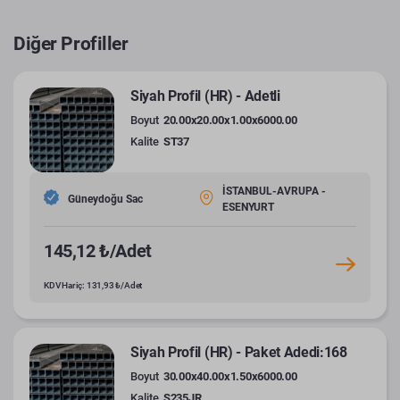
Diğer Profiller
Siyah Profil (HR) - Adetli
Boyut
20.00x20.00x1.00x6000.00
Kalite
ST37
İSTANBUL-AVRUPA -
Güneydoğu Sac
ESENYURT
145,12 ₺/Adet
KDV Hariç: 131,93 ₺/Adet
Siyah Profil (HR) - Paket Adedi:168
Boyut
30.00x40.00x1.50x6000.00
Kalite
S235JR