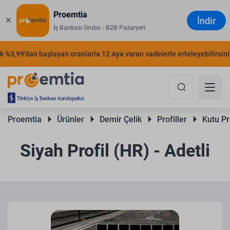
Proemtia
İndir
İş Bankası Grubu - B2B Pazaryeri
3,99'dan başlayan oranlarla 12 Aya varan vadelerle erteleyebilirsiniz.
Proemtia 
Ürünler 
Demir Çelik 
Profiller 
Kutu Pro
Siyah Profil (HR) - Adetli