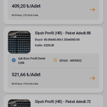
409,20 ₺/Adet
KDV Hariç: 372,00 ₺/Adet
Siyah Profil (HR) - Paket Adedi:88
Boyut
40.00x60.00x1.50x6000.00
Kalite
S235JR
Işık Boru Profil Demir
SİVAS - MERKEZ
Çelik
521,66 ₺/Adet
KDV Hariç: 474,24 ₺/Adet
Siyah Profil (HR) - Paket Adedi:72