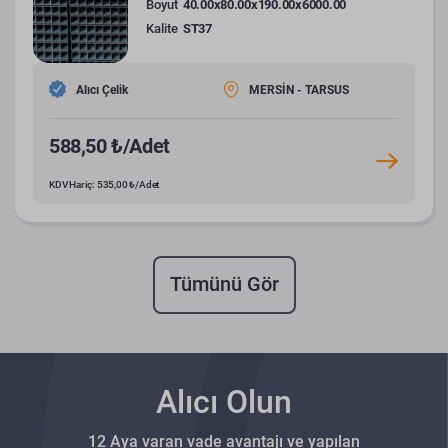
Boyut
40.00x80.00x190.00x6000.00
Kalite
ST37
Alıcı Çelik
MERSİN - TARSUS
588,50 ₺/Adet
KDV Hariç: 535,00 ₺/Adet
Tümünü Gör
Alıcı Olun
12 Aya varan vade avantajı ve yapılan