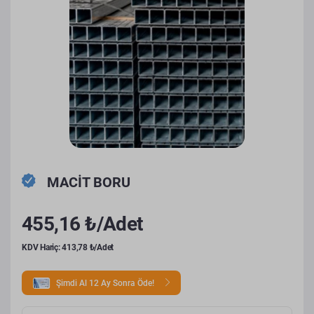
MACİT BORU
455,16 ₺/Adet
KDV Hariç: 413,78 ₺/Adet
Şimdi Al 12 Ay Sonra Öde!