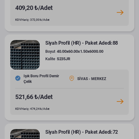
409,20 ₺/Adet
KDV Hariç: 372,00 ₺/Adet
Siyah Profil (HR) - Paket Adedi:88
Boyut
40.00x60.00x1.50x6000.00
Kalite
S235JR
Işık Boru Profil Demir
SİVAS - MERKEZ
Çelik
521,66 ₺/Adet
KDV Hariç: 474,24 ₺/Adet
Siyah Profil (HR) - Paket Adedi:72