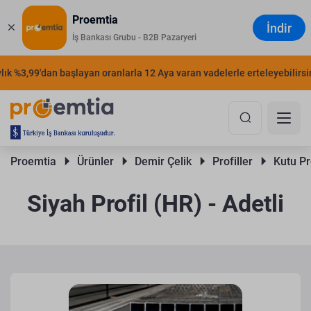
Proemtia
İndir
İş Bankası Grubu - B2B Pazaryeri
 %3,99'dan başlayan oranlarla 12 Aya varan vadelerle erteleyebilirsiniz.
Proemtia 
Ürünler 
Demir Çelik 
Profiller 
Kutu Pro
Siyah Profil (HR) - Adetli