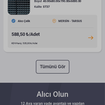
Boyut
40.00x80.00x190.00x6000.00
Kalite
ST37
Alıcı Çelik
MERSİN - TARSUS
588,50 ₺/Adet
KDV Hariç: 535,00 ₺/Adet
Tümünü Gör
Alıcı Olun
12 Aya varan vade avantajı ve yapılan