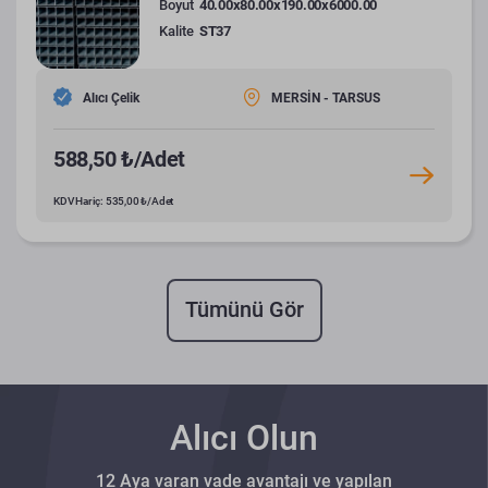
Boyut
40.00x80.00x190.00x6000.00
Kalite
ST37
Alıcı Çelik
MERSİN - TARSUS
588,50 ₺/Adet
KDV Hariç: 535,00 ₺/Adet
Tümünü Gör
Alıcı Olun
12 Aya varan vade avantajı ve yapılan