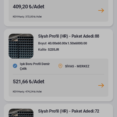
409,20 ₺/Adet
KDV Hariç: 372,00 ₺/Adet
Siyah Profil (HR) - Paket Adedi:88
Boyut
40.00x60.00x1.50x6000.00
Kalite
S235JR
Işık Boru Profil Demir
SİVAS - MERKEZ
Çelik
521,66 ₺/Adet
KDV Hariç: 474,24 ₺/Adet
Siyah Profil (HR) - Paket Adedi:72