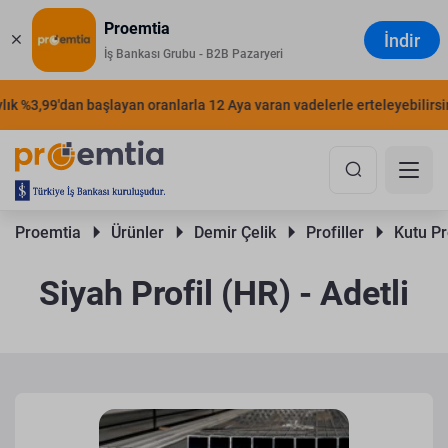
Proemtia
İndir
İş Bankası Grubu - B2B Pazaryeri
 %3,99'dan başlayan oranlarla 12 Aya varan vadelerle erteleyebilirsiniz.
Proemtia 
Ürünler 
Demir Çelik 
Profiller 
Kutu Pro
Siyah Profil (HR) - Adetli