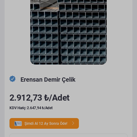
Erensan Demir Çelik
2.912,73 ₺/Adet
KDV Hariç: 2.647,94 ₺/Adet
Şimdi Al 12 Ay Sonra Öde!