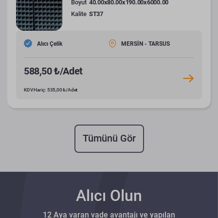
Boyut
40.00x80.00x190.00x6000.00
Kalite
ST37
Alıcı Çelik
MERSİN - TARSUS
588,50 ₺/Adet
KDV Hariç: 535,00 ₺/Adet
Tümünü Gör
Alıcı Olun
12 Aya varan vade avantajı ve yapılan