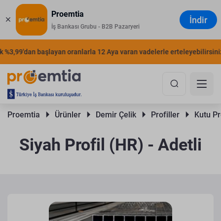
Proemtia
İndir
İş Bankası Grubu - B2B Pazaryeri
3,99'dan başlayan oranlarla 12 Aya varan vadelerle erteleyebilirsiniz.
Proemtia 
Ürünler 
Demir Çelik 
Profiller 
Kutu Pro
Siyah Profil (HR) - Adetli