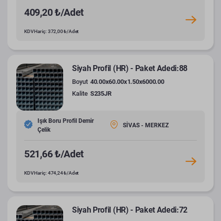
409,20 ₺/Adet
KDV Hariç: 372,00 ₺/Adet
Siyah Profil (HR) - Paket Adedi:88
Boyut
40.00x60.00x1.50x6000.00
Kalite
S235JR
Işık Boru Profil Demir
SİVAS - MERKEZ
Çelik
521,66 ₺/Adet
KDV Hariç: 474,24 ₺/Adet
Siyah Profil (HR) - Paket Adedi:72