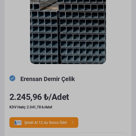
Erensan Demir Çelik
2.245,96 ₺/Adet
KDV Hariç: 2.041,78 ₺/Adet
Şimdi Al 12 Ay Sonra Öde!