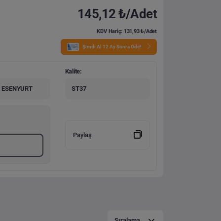
145,12 ₺/Adet
KDV Hariç: 131,93 ₺/Adet
Şimdi Al 12 Ay Sonra Öde!
Kalite:
 ESENYURT
ST37
Paylaş
Sıralama