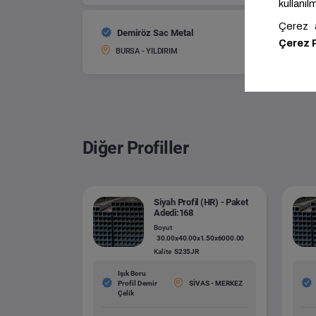
Demiröz Sac Metal
Siyah Pr
Boyut:
BURSA - YILDIRIM
Diğer Profiller
Siyah Profil (HR) - Paket
Adedi:168
Boyut
30.00x40.00x1.50x6000.00
Kalite
S235JR
Işık Boru
Profil Demir
SİVAS - MERKEZ
Çelik