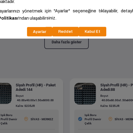
ofil (HR) - Adetli
25.00x25.00x1.50x6000.00
Kalite:
ST37
Daha fazla göster
Siyah Profil (HR) - Paket
Siyah Profil (HR) - 
Adedi:144
Adedi:88
Boyut
Boyut
40.00x40.00x1.50x6000.00
40.00x60.00x1.50x600
Kalite
S235JR
Kalite
S235JR
Işık Boru
Işık Boru
Profil Demir
SİVAS - MERKEZ
Profil Demir
SİVAS - MER
Çelik
Çelik