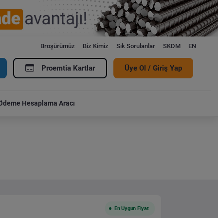
Broşürümüz
Biz Kimiz
Sık Sorulanlar
SKDM
EN
Proemtia Kartlar
Üye Ol / Giriş Yap
Ödeme Hesaplama Aracı
En Uygun Fiyat