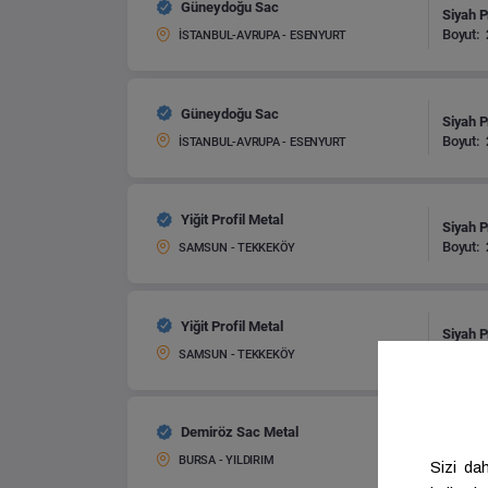
Güneydoğu Sac
Siyah Pr
Boyut:
İSTANBUL-AVRUPA - ESENYURT
Güneydoğu Sac
Siyah Pr
Boyut:
İSTANBUL-AVRUPA - ESENYURT
Yiğit Profil Metal
Siyah Pr
Boyut:
SAMSUN - TEKKEKÖY
Yiğit Profil Metal
Siyah Pr
Boyut:
SAMSUN - TEKKEKÖY
Demiröz Sac Metal
Siyah Pr
Boyut:
BURSA - YILDIRIM