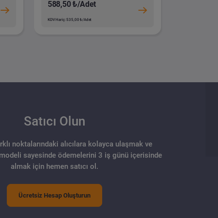
588,50 ₺/Adet
KDV Hariç: 535,00 ₺/Adet
Satıcı Olun
arklı noktalarındaki alıcılara kolayca ulaşmak ve
 modeli sayesinde ödemelerini 3 iş günü içerisinde
almak için hemen satıcı ol.
Ücretsiz Hesap Oluşturun