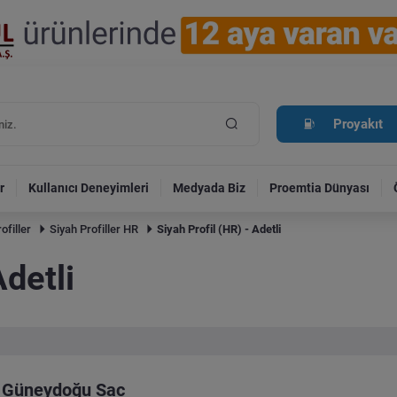
Proyakıt
r
Kullanıcı Deneyimleri
Medyada Biz
Proemtia Dünyası
ofiller
Siyah Profiller HR
Siyah Profil (HR) - Adetli
Adetli
Güneydoğu Sac