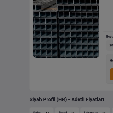
Boyu
20
He
Siyah Profil (HR) - Adetli Fiyatları
Satıcı
Boyut
Lokasyon