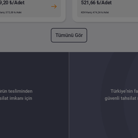
9,20 ₺/Adet
521,66 ₺/Adet
ariç: 372,00 ₺/Adet
KDV Hariç: 474,24 ₺/Adet
Tümünü Gör
ürün tesliminden
Türkiye’nin f
ilat imkanı için
güvenli tahsilat