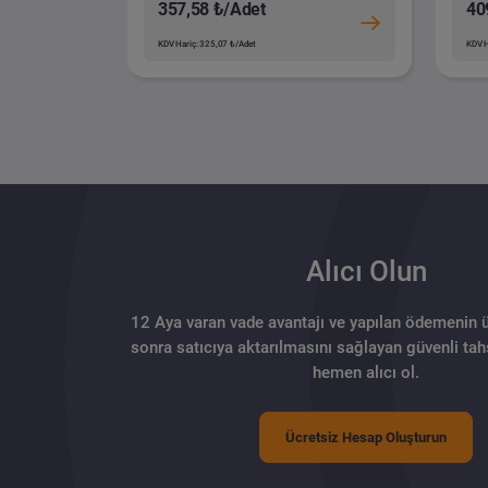
357,58 ₺/Adet
40
KDV Hariç: 325,07 ₺/Adet
KDV H
Alıcı Olun
12 Aya varan vade avantajı ve yapılan ödemenin 
sonra satıcıya aktarılmasını sağlayan güvenli tahs
hemen alıcı ol.
Ücretsiz Hesap Oluşturun