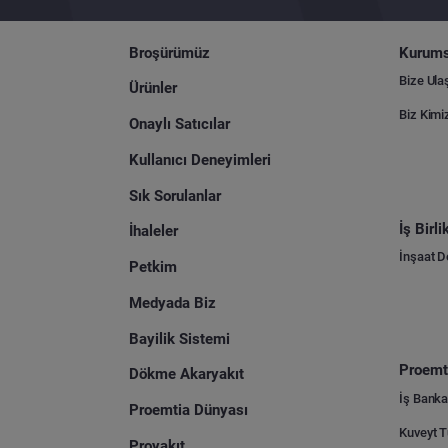
Broşürümüz
Kurums
Bize Ula
Ürünler
Biz Kimi
Onaylı Satıcılar
Kullanıcı Deneyimleri
Sık Sorulanlar
İş Birl
İhaleler
İnşaat 
Petkim
Medyada Biz
Bayilik Sistemi
Proemti
Dökme Akaryakıt
İş Banka
Proemtia Dünyası
Proyakıt