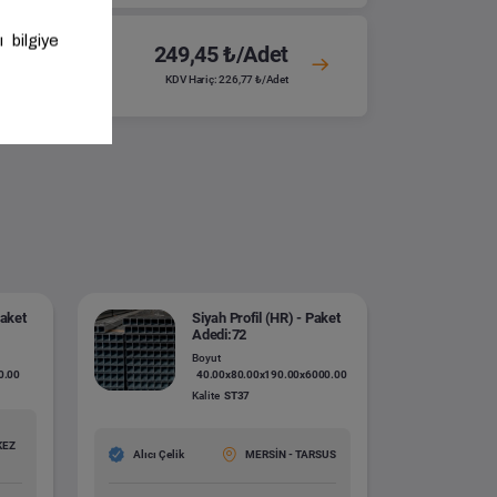
249,45 ₺/Adet
KDV Hariç: 226,77 ₺/Adet
Paket
Siyah Profil (HR) - Paket
Adedi:72
Boyut
0.00
40.00x80.00x190.00x6000.00
Kalite
ST37
KEZ
Alıcı Çelik
MERSİN - TARSUS