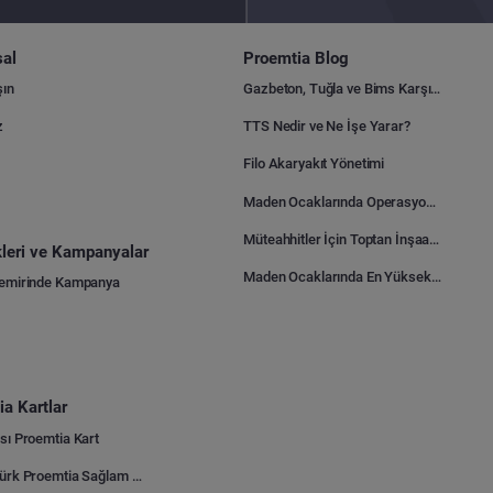
al
Proemtia Blog
şın
Gazbeton, Tuğla ve Bims Karşılaştırması: Hangisi Daha Avantajlı?
z
TTS Nedir ve Ne İşe Yarar?
Filo Akaryakıt Yönetimi
Maden Ocaklarında Operasyonel Verimlilik Nasıl Arttırılır?
Müteahhitler İçin Toptan İnşaat Malzemesi Satın Alma Rehberi
ikleri ve Kampanyalar
Maden Ocaklarında En Yüksek Gider Kalemleri Nelerdir?
Demirinde Kampanya
a Kartlar
sı Proemtia Kart
Kuveyt Türk Proemtia Sağlam Bayi Kart