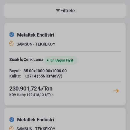
Filtrele
Metaltek Endüstri
SAMSUN - TEKKEKÖY
Sıcak İş Çelik Lama
En Uygun Fiyat
Boyut:
85.00x1000.00x1000.00
Kalite:
1.2714 (55NiCrMoV7)
230.901,72 ₺/Ton
KDV Hariç: 192.418,10 ₺/Ton
Metaltek Endüstri
SAMSUN - TEKKEKÖY