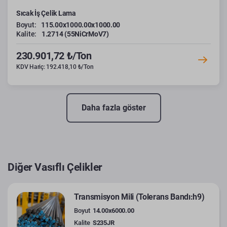
Sıcak İş Çelik Lama
Boyut:
115.00x1000.00x1000.00
Kalite:
1.2714 (55NiCrMoV7)
230.901,72 ₺/Ton
KDV Hariç: 192.418,10 ₺/Ton
Daha fazla göster
Diğer Vasıflı Çelikler
Transmisyon Mili (Tolerans Bandı:h9)
Boyut
14.00x6000.00
Kalite
S235JR