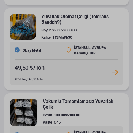
Yuvarlak Otomat Çeliği (Tolerans
Bandı:h9)
Boyut
28.00x3000.00
Kalite
11SMnPb30
İSTANBUL-AVRUPA -
Olcay Metal
BAŞAKŞEHİR
49,50 ₺/Ton
KDV Hariç: 45,00 ₺/Ton
Vakumlu Tamamlamasız Yuvarlak
Çelik
Boyut
100.00x5900.00
Kalite
C45
İSTANBUL-AVRUPA -