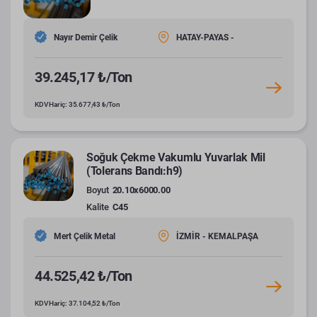
Nayır Demir Çelik
HATAY-PAYAS -
39.245,17 ₺/Ton
KDV Hariç: 35.677,43 ₺/Ton
Soğuk Çekme Vakumlu Yuvarlak Mil
(Tolerans Bandı:h9)
Boyut
20.10x6000.00
Kalite
C45
Mert Çelik Metal
İZMİR - KEMALPAŞA
44.525,42 ₺/Ton
KDV Hariç: 37.104,52 ₺/Ton