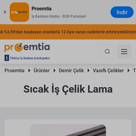
Proemtia
İndir
İş Bankası Grubu - B2B Pazaryeri
%3,99'dan başlayan oranlarla 12 Aya varan vadelerle erteleyebilirsiniz.
Proemtia 
Ürünler 
Demir Çelik 
Vasıflı Çelikler 
T
Sıcak İş Çelik Lama