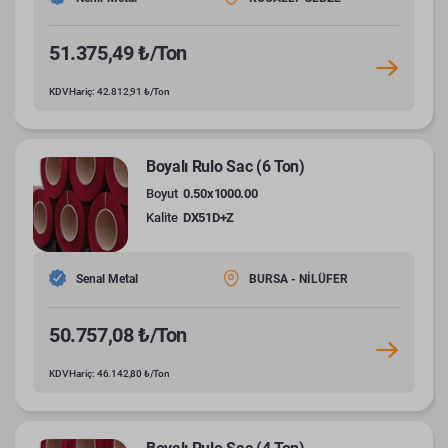
51.375,49 ₺/Ton
KDV Hariç: 42.812,91 ₺/Ton
Boyalı Rulo Sac (6 Ton)
Boyut
0.50x1000.00
Kalite
DX51D+Z
Senal Metal
BURSA - NİLÜFER
50.757,08 ₺/Ton
KDV Hariç: 46.142,80 ₺/Ton