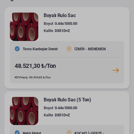
Boyalı Rulo Sac
Boyut
0.44x1000.00
Kalite
DX51D+Z
Toros Kardeşler Demir
İZMİR - MENEMEN
48.521,30 ₺/Ton
KDV Hariç: 40.434,42 ₺/Ton
Boyalı Rulo Sac (5 Ton)
Boyut
0.44x1000.00
Kalite
DX51D+Z
Nehir Metal
KOCAELİ-GEBZE -