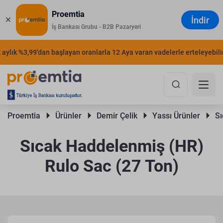
Proemtia
İndir
İş Bankası Grubu - B2B Pazaryeri
ylık %3,99'dan başlayan oranlarla 12 Aya varan vadelerle erteleyebilirsi
Proemtia 
Ürünler 
Demir Çelik 
Yassı Ürünler 
Sı
Sıcak Haddelenmiş (HR)
Rulo Sac (27 Ton)