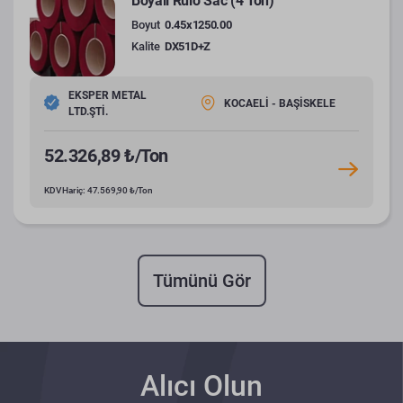
Boyalı Rulo Sac (4 Ton)
Boyut
0.45x1250.00
Kalite
DX51D+Z
EKSPER METAL
KOCAELİ - BAŞİSKELE
LTD.ŞTİ.
52.326,89 ₺/Ton
KDV Hariç: 47.569,90 ₺/Ton
Tümünü Gör
Alıcı Olun