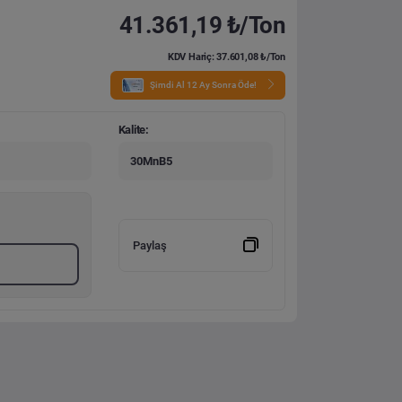
41.361,19 ₺/Ton
KDV Hariç: 37.601,08 ₺/Ton
Şimdi Al 12 Ay Sonra Öde!
Kalite:
30MnB5
Paylaş