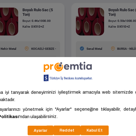
Boyalı Rulo Sac (5
Boyalı Rulo Sac 
Ton)
Ton)
Boyut
0.44x1000.00
Boyut
0.50x1000.0
Kalite
DX51D+Z
Kalite
DX51D+Z
Nehir Metal
KOCAELİ-GEBZE -
Senal Metal
BURSA - NİL
.404,00 ₺/Ton
50.785,25 ₺/Ton
ariç: 42.836,67 ₺/Ton
KDV Hariç: 46.168,41 ₺/Ton
Tümünü Gör