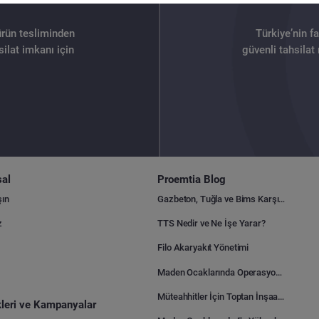
ürün tesliminden
Türkiye’nin f
ilat imkanı için
güvenli tahsilat
al
Proemtia Blog
şın
Gazbeton, Tuğla ve Bims Karşılaştırması: Hangisi Daha Avantajlı?
z
TTS Nedir ve Ne İşe Yarar?
Filo Akaryakıt Yönetimi
Maden Ocaklarında Operasyonel Verimlilik Nasıl Arttırılır?
Müteahhitler İçin Toptan İnşaat Malzemesi Satın Alma Rehberi
ikleri ve Kampanyalar