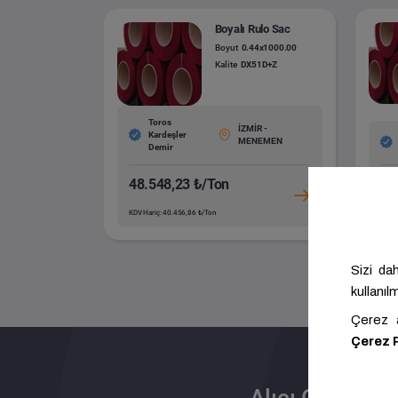
Boyalı Rulo Sac
Boyut
0.44x1000.00
Kalite
DX51D+Z
Toros
İZMİR -
Kardeşler
MENEMEN
Demir
48.548,23 ₺/Ton
51
KDV Hariç: 40.456,86 ₺/Ton
KDV H
Alıcı Olun