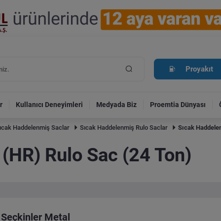
Proyakıt
r
Kullanıcı Deneyimleri
Medyada Biz
Proemtia Dünyası
ıcak Haddelenmiş Saclar
Sıcak Haddelenmiş Rulo Saclar
Sıcak Haddelen
(HR) Rulo Sac (24 Ton)
Seçkinler Metal