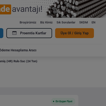
Broşürümüz
Biz Kimiz
Sık Sorulanlar
SKDM
EN
Proemtia Kartlar
Üye Ol / Giriş Yap
Ödeme Hesaplama Aracı
miş (HR) Rulo Sac (24 Ton)
En Uygun Fiyat