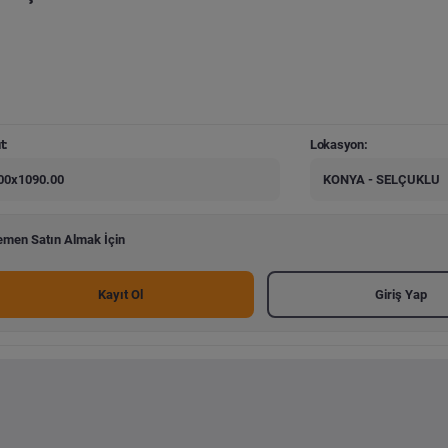
t:
Lokasyon:
00x1090.00
KONYA - SELÇUKLU
men Satın Almak İçin
Kayıt Ol
Giriş Yap