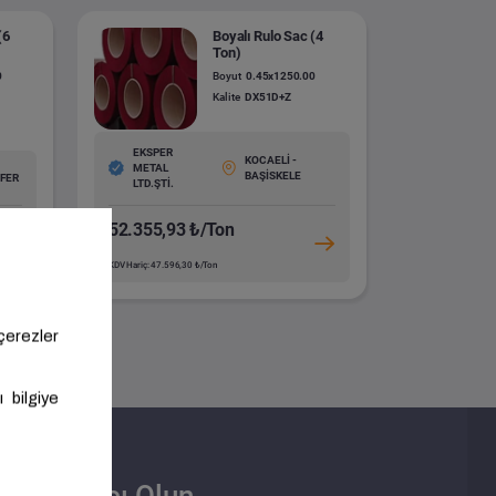
(6
Boyalı Rulo Sac (4
Ton)
0
Boyut
0.45x1250.00
Kalite
DX51D+Z
EKSPER
KOCAELİ -
METAL
BAŞİSKELE
ÜFER
LTD.ŞTİ.
52.355,93 ₺/Ton
KDV Hariç: 47.596,30 ₺/Ton
Satıcı Olun