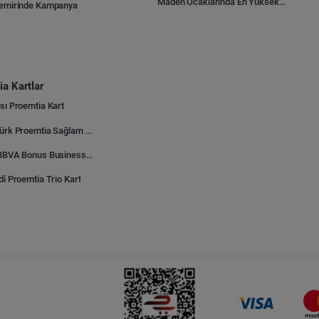
Maden Ocaklarında En Yüksek Gider Kalemleri Nelerdir?
Demirinde Kampanya
a Kartlar
sı Proemtia Kart
Kuveyt Türk Proemtia Sağlam Bayi Kart
Garanti BBVA Bonus Business Proemtia Bayi Kart
di Proemtia Trio Kart