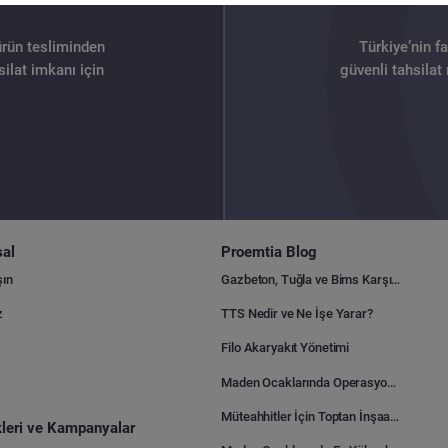
ürün tesliminden
Türkiye’nin f
ilat imkanı için
güvenli tahsilat
al
Proemtia Blog
şın
Gazbeton, Tuğla ve Bims Karşılaştırması: Hangisi Daha Avantajlı?
z
TTS Nedir ve Ne İşe Yarar?
Filo Akaryakıt Yönetimi
Maden Ocaklarında Operasyonel Verimlilik Nasıl Arttırılır?
Müteahhitler İçin Toptan İnşaat Malzemesi Satın Alma Rehberi
ikleri ve Kampanyalar