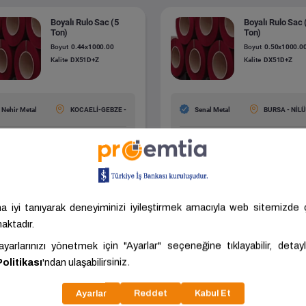
Boyalı Rulo Sac (5
Boyalı Rulo Sac 
Ton)
Ton)
Boyut
0.44x1000.00
Boyut
0.50x1000.0
Kalite
DX51D+Z
Kalite
DX51D+Z
Nehir Metal
KOCAELİ-GEBZE -
Senal Metal
BURSA - NİL
.375,49 ₺/Ton
50.757,08 ₺/Ton
ariç: 42.812,91 ₺/Ton
KDV Hariç: 46.142,80 ₺/Ton
Tümünü Gör