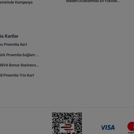
Maden Ocaklarında En Yüksek Gider Kalemleri Nelerdir?
Demirinde Kampanya
a Kartlar
sı Proemtia Kart
Kuveyt Türk Proemtia Sağlam Bayi Kart
Garanti BBVA Bonus Business Proemtia Bayi Kart
di Proemtia Trio Kart