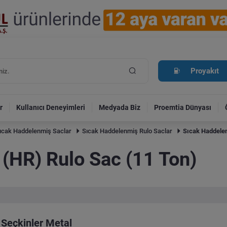
Proyakıt
r
Kullanıcı Deneyimleri
Medyada Biz
Proemtia Dünyası
ıcak Haddelenmiş Saclar
Sıcak Haddelenmiş Rulo Saclar
Sıcak Haddelen
(HR) Rulo Sac (11 Ton)
Seçkinler Metal