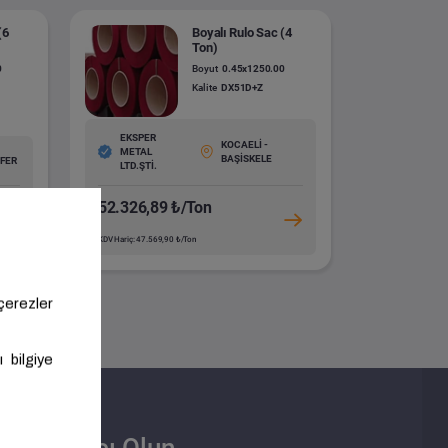
(6
Boyalı Rulo Sac (4
Ton)
0
Boyut
0.45x1250.00
Kalite
DX51D+Z
EKSPER
KOCAELİ -
METAL
BAŞİSKELE
ÜFER
LTD.ŞTİ.
52.326,89 ₺/Ton
KDV Hariç: 47.569,90 ₺/Ton
Satıcı Olun