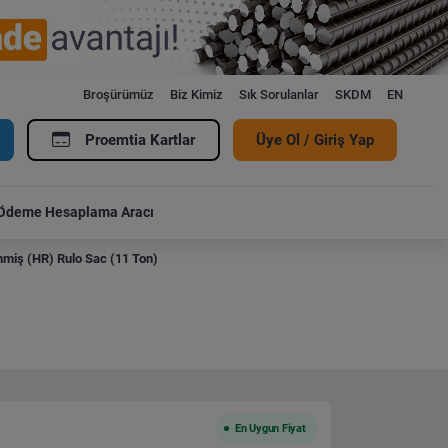
Broşürümüz
Biz Kimiz
Sık Sorulanlar
SKDM
EN
Proemtia Kartlar
Üye Ol / Giriş Yap
Ödeme Hesaplama Aracı
miş (HR) Rulo Sac (11 Ton)
En Uygun Fiyat