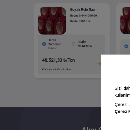
Boyalı Rulo Sac
Boyut
0.44x1000.00
Kalite
DX51D+Z
Toros
İZMİR -
Kardeşler
MENEMEN
Demir
48.521,30 ₺/Ton
51
KDV Hariç: 40.434,42 ₺/Ton
KDV H
Alıcı Olun