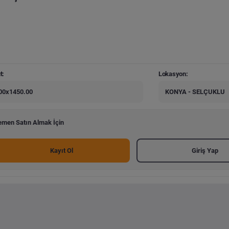
t:
Lokasyon:
00x1450.00
KONYA - SELÇUKLU
men Satın Almak İçin
Kayıt Ol
Giriş Yap