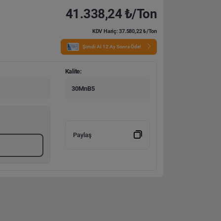
41.338,24 ₺/Ton
KDV Hariç: 37.580,22 ₺/Ton
Şimdi Al 12 Ay Sonra Öde!
Kalite:
30MnB5
Paylaş