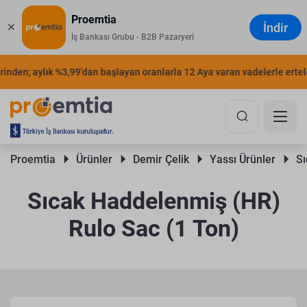
Proemtia
İndir
İş Bankası Grubu - B2B Pazaryeri
den; aylık %3,99'dan başlayan oranlarla 12 Aya varan vadelerle erteleyeb
Proemtia 
Ürünler 
Demir Çelik 
Yassı Ürünler 
Sı
Sıcak Haddelenmiş (HR)
Rulo Sac (1 Ton)