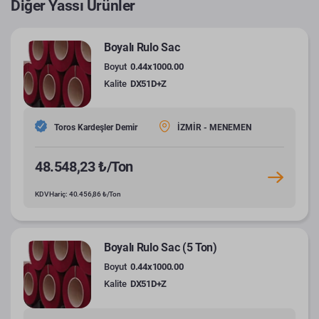
Diğer Yassı Ürünler
Boyalı Rulo Sac
Boyut
0.44x1000.00
Kalite
DX51D+Z
Toros Kardeşler Demir
İZMİR - MENEMEN
48.548,23 ₺/Ton
KDV Hariç: 40.456,86 ₺/Ton
Boyalı Rulo Sac (5 Ton)
Boyut
0.44x1000.00
Kalite
DX51D+Z