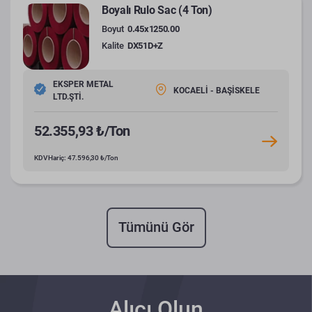
Boyalı Rulo Sac (4 Ton)
Boyut
0.45x1250.00
Kalite
DX51D+Z
EKSPER METAL
KOCAELİ - BAŞİSKELE
LTD.ŞTİ.
52.355,93 ₺/Ton
KDV Hariç: 47.596,30 ₺/Ton
Tümünü Gör
Alıcı Olun