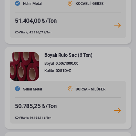
Nehir Metal
KOCAELİ-GEBZE -
51.404,00 ₺/Ton
KDV Hariç: 42.836,67 ₺/Ton
Boyalı Rulo Sac (6 Ton)
Boyut
0.50x1000.00
Kalite
DX51D+Z
Senal Metal
BURSA - NİLÜFER
50.785,25 ₺/Ton
KDV Hariç: 46.168,41 ₺/Ton