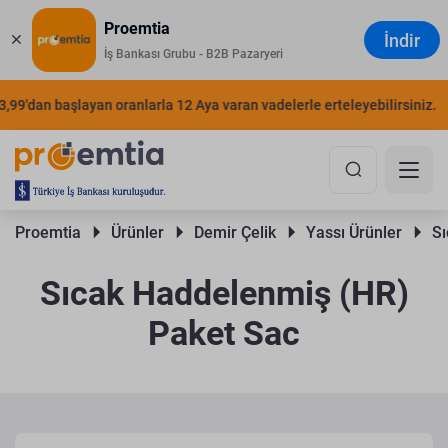
Proemtia
İndir
İş Bankası Grubu - B2B Pazaryeri
'dan başlayan oranlarla 12 Aya varan vadelerle erteleyebilirsiniz.
ŞI
Proemtia 
Ürünler 
Demir Çelik 
Yassı Ürünler 
Sı
Sıcak Haddelenmiş (HR)
Paket Sac