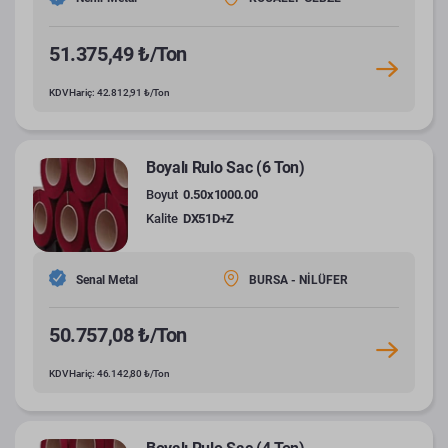
51.375,49 ₺/Ton
KDV Hariç: 42.812,91 ₺/Ton
Boyalı Rulo Sac (6 Ton)
Boyut
0.50x1000.00
Kalite
DX51D+Z
Senal Metal
BURSA - NİLÜFER
50.757,08 ₺/Ton
KDV Hariç: 46.142,80 ₺/Ton