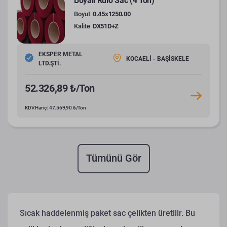
Boyalı Rulo Sac (4 Ton)
Boyut
0.45x1250.00
Kalite
DX51D+Z
EKSPER METAL
KOCAELİ - BAŞİSKELE
LTD.ŞTİ.
52.326,89 ₺/Ton
KDV Hariç: 47.569,90 ₺/Ton
Tümünü Gör
Sıcak haddelenmiş paket sac çelikten üretilir. Bu