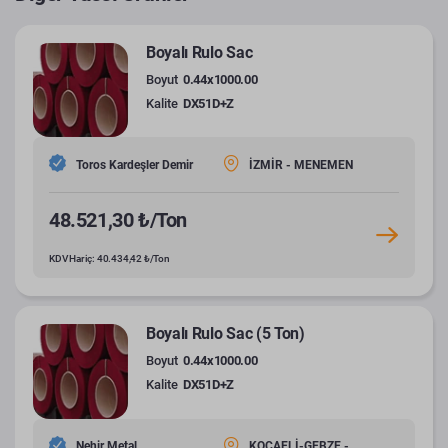
Boyalı Rulo Sac
Boyut
0.44x1000.00
Kalite
DX51D+Z
Toros Kardeşler Demir
İZMİR - MENEMEN
48.521,30 ₺/Ton
KDV Hariç: 40.434,42 ₺/Ton
Boyalı Rulo Sac (5 Ton)
Boyut
0.44x1000.00
Kalite
DX51D+Z
Nehir Metal
KOCAELİ-GEBZE -