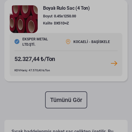
Boyalı Rulo Sac (4 Ton)
Boyut
0.45x1250.00
Kalite
DX51D+Z
EKSPER METAL
KOCAELİ - BAŞİSKELE
LTD.ŞTİ.
52.327,44 ₺/Ton
KDV Hariç: 47.570,40 ₺/Ton
Tümünü Gör
Sıcak haddelenmiş paket sac çelikten üretilir. Bu