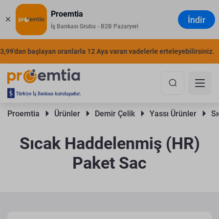
Proemtia
İndir
İş Bankası Grubu - B2B Pazaryeri
'dan başlayan oranlarla 12 Aya varan vadelerle erteleyebilirsiniz.
ŞI
Proemtia 
Ürünler 
Demir Çelik 
Yassı Ürünler 
Sı
Sıcak Haddelenmiş (HR)
Paket Sac