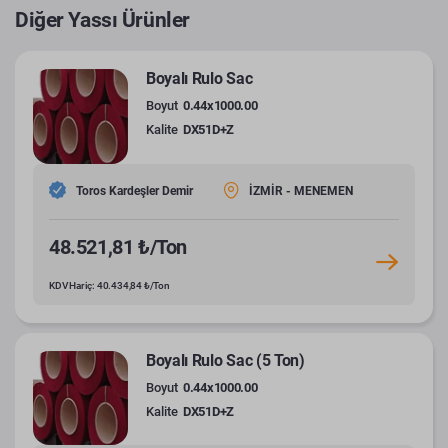
Diğer Yassı Ürünler
Boyalı Rulo Sac
Boyut
0.44x1000.00
Kalite
DX51D+Z
Toros Kardeşler Demir
İZMİR - MENEMEN
48.521,81 ₺/Ton
KDV Hariç: 40.434,84 ₺/Ton
Boyalı Rulo Sac (5 Ton)
Boyut
0.44x1000.00
Kalite
DX51D+Z