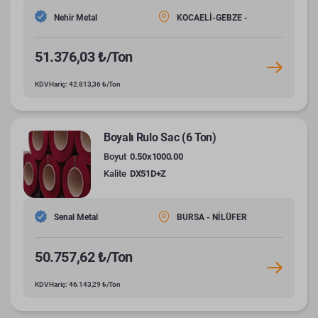
Nehir Metal
KOCAELİ-GEBZE -
51.376,03 ₺/Ton
KDV Hariç: 42.813,36 ₺/Ton
Boyalı Rulo Sac (6 Ton)
Boyut
0.50x1000.00
Kalite
DX51D+Z
Senal Metal
BURSA - NİLÜFER
50.757,62 ₺/Ton
KDV Hariç: 46.143,29 ₺/Ton