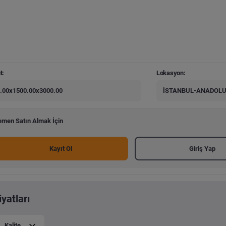
t:
Lokasyon:
.00x1500.00x3000.00
İSTANBUL-ANADOLU
men Satın Almak İçin
Kayıt Ol
Giriş Yap
yatları
Kalite