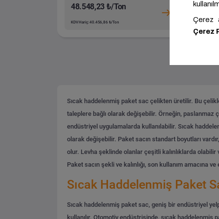
48.548,23 ₺/Ton
51
KDV Hariç: 40.456,86 ₺/Ton
KDV H
Sıcak haddelenmiş paket sac çelikten üretilir. Bu çelikl
taleplere bağlı olarak değişebilir. Örneğin, paslanmaz ç
endüstriyel uygulamalarda kullanılabilir.
Sıcak haddelenm
olarak değişebilir. Paket sacın standart boyutları vardır
olur. Levha şeklinde olanlar çeşitli kalınlıklarda olabili
Paket sacın şekli ve kalınlığı, son kullanım amacına ve 
Sıcak Haddelenmiş Paket Sac
Sıcak haddelenmiş paket sac, geniş bir endüstriyel yelpa
kullanılır. Otomotiv endüstrisinde, sıcak haddelenmiş p