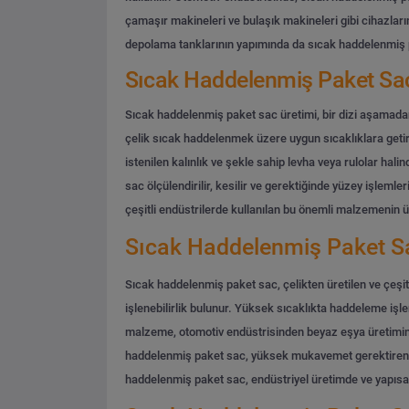
çamaşır makineleri ve bulaşık makineleri gibi cihazları
depolama tanklarının yapımında da sıcak haddelenmiş pa
Sıcak Haddelenmiş Paket Sac
Sıcak haddelenmiş paket sac üretimi, bir dizi aşamadan 
çelik sıcak haddelenmek üzere uygun sıcaklıklara getir
istenilen kalınlık ve şekle sahip levha veya rulolar hali
sac ölçülendirilir, kesilir ve gerektiğinde yüzey işleml
çeşitli endüstrilerde kullanılan bu önemli malzemenin ür
Sıcak Haddelenmiş Paket Sac
Sıcak haddelenmiş paket sac, çelikten üretilen ve çeşit
işlenebilirlik bulunur. Yüksek sıcaklıkta haddeleme işlem
malzeme, otomotiv endüstrisinden beyaz eşya üretimine,
haddelenmiş paket sac, yüksek mukavemet gerektiren uyg
haddelenmiş paket sac, endüstriyel üretimde ve yapısal