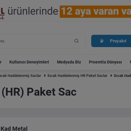
Proyakıt
r
Kullanıcı Deneyimleri
Medyada Biz
Proemtia Dünyası
ıcak Haddelenmiş Saclar
Sıcak Haddelenmiş HR Paket Saclar
Sıcak Had
 (HR) Paket Sac
Kad Metal