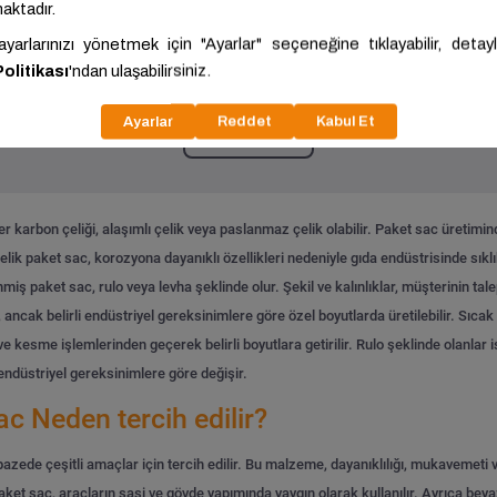
.404,00 ₺/Ton
50.785,25 ₺/Ton
ariç: 42.836,67 ₺/Ton
KDV Hariç: 46.168,41 ₺/Ton
Tümünü Gör
er karbon çeliği, alaşımlı çelik veya paslanmaz çelik olabilir. Paket sac üretimin
elik paket sac, korozyona dayanıklı özellikleri nedeniyle gıda endüstrisinde sıkl
iş paket sac, rulo veya levha şeklinde olur. Şekil ve kalınlıklar, müşterinin tale
, ancak belirli endüstriyel gereksinimlere göre özel boyutlarda üretilebilir.
Sıcak 
r ve kesme işlemlerinden geçerek belirli boyutlara getirilir. Rulo şeklinde olanlar
endüstriyel gereksinimlere göre değişir.
 Neden tercih edilir?
zede çeşitli amaçlar için tercih edilir. Bu malzeme, dayanıklılığı, mukavemeti ve
aket sac, araçların şasi ve gövde yapımında yaygın olarak kullanılır. Ayrıca be