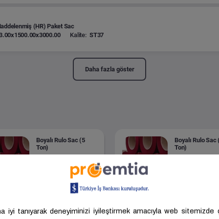
Haddelenmiş (HR) Paket Sac
3.00x1500.00x3000.00
Kalite:
ST37
Daha fazla göster
Boyalı Rulo Sac (5
Boyalı Rulo Sac 
Ton)
Ton)
Boyut
0.44x1000.00
Boyut
0.50x1000.0
Kalite
DX51D+Z
Kalite
DX51D+Z
Nehir Metal
KOCAELİ-GEBZE -
Senal Metal
BURSA - NİL