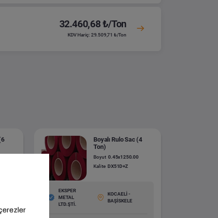
32.460,68 ₺/Ton
KDV Hariç: 29.509,71 ₺/Ton
(6
Boyalı Rulo Sac (4
Ton)
0
Boyut
0.45x1250.00
Kalite
DX51D+Z
EKSPER
KOCAELİ -
METAL
BAŞİSKELE
ÜFER
LTD.ŞTİ.