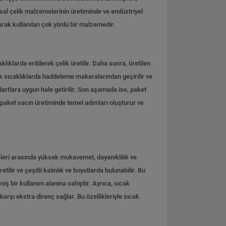
ısal çelik malzemelerinin üretiminde ve endüstriyel
arak kullanılan çok yönlü bir malzemedir.
larda eritilerek çelik üretilir. Daha sonra, üretilen
ek sıcaklıklarda haddeleme makaralarından geçirilir ve
ndartlara uygun hale getirilir. Son aşamada ise, paket
ş paket sacın üretiminde temel adımları oluşturur ve
ikleri arasında yüksek mukavemet, dayanıklılık ve
lir ve çeşitli kalınlık ve boyutlarda bulunabilir. Bu
ş bir kullanım alanına sahiptir. Ayrıca, sıcak
rşı ekstra direnç sağlar. Bu özellikleriyle sıcak