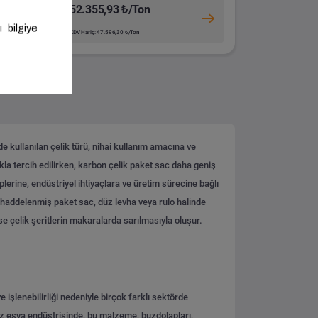
52.355,93 ₺/Ton
KDV Hariç: 47.596,30 ₺/Ton
de kullanılan çelik türü, nihai kullanım amacına ve
ıkla tercih edilirken, karbon çelik paket sac daha geniş
plerine, endüstriyel ihtiyaçlara ve üretim sürecine bağlı
haddelenmiş paket sac, düz levha veya rulo halinde
 ise çelik şeritlerin makaralarda sarılmasıyla oluşur.
 işlenebilirliği nedeniyle birçok farklı sektörde
yaz eşya endüstrisinde, bu malzeme, buzdolapları,