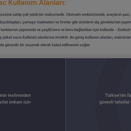
c Kullanım Alanları:
esine sahip çok yönlü bir malzemedir. Otomotiv endüstrisinde, araçların şasi, göv
dolapları, çamaşır makineleri ve fırınlar gibi ürünlerin dış gövdelerinin yapımı
nklarının yapımında ve çeşitli boru ve boru bağlantıları için kullanılır.
- Endüstr
paket sacın kullanım alanlarına örnektir. Bu geniş kullanım alanları, malzemenin d
a güvenilir bir seçenek olarak kabul edilmesini sağlar.
ürün tesliminden
Türkiye’nin f
ilat imkanı için
güvenli tahsilat