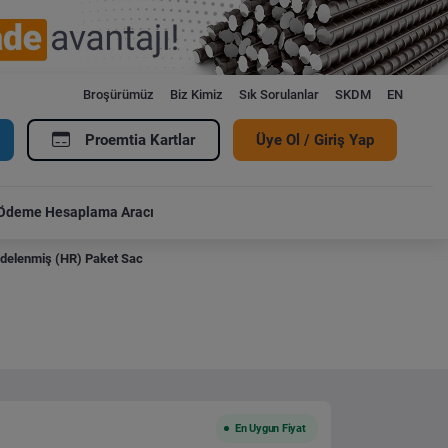
Broşürümüz
Biz Kimiz
Sık Sorulanlar
SKDM
EN
Proemtia Kartlar
Üye Ol / Giriş Yap
Ödeme Hesaplama Aracı
delenmiş (HR) Paket Sac
En Uygun Fiyat