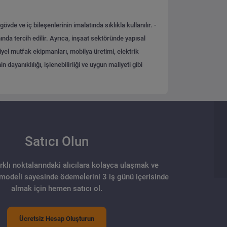
de ve iç bileşenlerinin imalatında sıklıkla kullanılır.
-
nda tercih edilir. Ayrıca, inşaat sektöründe yapısal
iyel mutfak ekipmanları, mobilya üretimi, elektrik
ayanıklılığı, işlenebilirliği ve uygun maliyeti gibi
Satıcı Olun
arklı noktalarındaki alıcılara kolayca ulaşmak ve
 modeli sayesinde ödemelerini 3 iş günü içerisinde
almak için hemen satıcı ol.
Ücretsiz Hesap Oluşturun