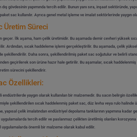
n dış gövdesinin yapımında tercih edilir. Bunun yanı sıra, inşaat sektöründe, yap
ket sac kullanılır. Ayrıca genel metal işleme ve imalat sektörlerinde yaygın ol
 Üretim Süreci
geçer. İlk aşama, ham çelik üretimidir. Bu aşamada demir cevheri yüksek sıcaklık
ilir. Ardından, sıcak haddeleme işlemi gerçekleştirilir. Bu aşamada, çelik yüks
nde şekillendirilir. Daha sonra, şekillendirilmiş paket sac soğutulur ve belirli sta
erinden geçirilerek son ürüne hazır hale getirilir. Bu aşamalar, sıcak haddelenmi
etim sürecini şekillendirir.
 Özellikleri:
li endüstrilerde yaygın olarak kullanılan bir malzemedir. Bu sacın belirgin özell
iyle şekillendirilen sıcak haddelenmiş paket sac, düz levha veya rulo halinde üreti
 yapısal çelik imalatından endüstriyel depolama tanklarının yapımına kadar geni
ulamalarda tercih edilir ve paslanmaz çelikten üretilmiş olanları korozyona ka
 uygulamalarda önemli bir malzeme olarak kabul edilir.