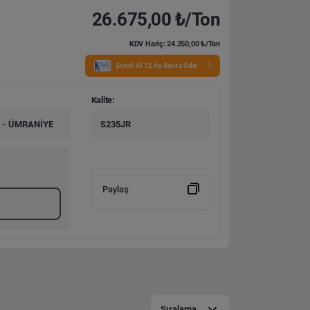
26.675,00 ₺/Ton
KDV Hariç: 24.250,00 ₺/Ton
Şimdi Al 12 Ay Sonra Öde!
Kalite:
 - ÜMRANİYE
S235JR
Paylaş
Sıralama