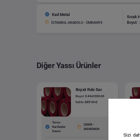
Kad Metal
Sıcak 
Boyut:
İSTANBUL-ANADOLU - ÜMRANİYE
Diğer Yassı Ürünler
Boyalı Rulo Sac
Boyut
0.44x1000.00
Kalite
DX51D+Z
Toros
İZMİR -
Kardeşler
MENEMEN
Demir