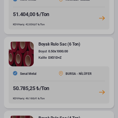
51.404,00 ₺/Ton
KDV Hariç: 42.836,67 ₺/Ton
Boyalı Rulo Sac (6 Ton)
Boyut
0.50x1000.00
Kalite
DX51D+Z
Senal Metal
BURSA - NİLÜFER
50.785,25 ₺/Ton
KDV Hariç: 46.168,41 ₺/Ton