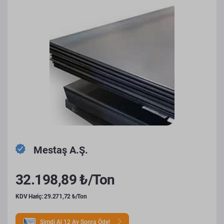
Mestaş A.Ş.
32.198,89 ₺/Ton
KDV Hariç: 29.271,72 ₺/Ton
Şimdi Al 12 Ay Sonra Öde!