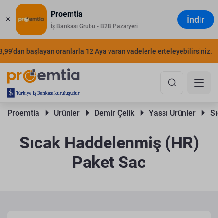
Proemtia
İndir
İş Bankası Grubu - B2B Pazaryeri
'dan başlayan oranlarla 12 Aya varan vadelerle erteleyebilirsiniz.
ŞI
Proemtia 
Ürünler 
Demir Çelik 
Yassı Ürünler 
Sı
Sıcak Haddelenmiş (HR)
Paket Sac