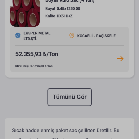
Boyalı Rulo Sac (4 Ton)
Boyut
0.45x1250.00
Kalite
DX51D+Z
EKSPER METAL
KOCAELİ - BAŞİSKELE
LTD.ŞTİ.
52.355,93 ₺/Ton
KDV Hariç: 47.596,30 ₺/Ton
Tümünü Gör
Sıcak haddelenmiş paket sac çelikten üretilir. Bu