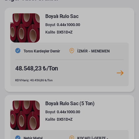
Boyalı Rulo Sac
Boyut
0.44x1000.00
Kalite
DX51D+Z
Toros Kardeşler Demir
İZMİR - MENEMEN
48.548,23 ₺/Ton
KDV Hariç: 40.456,86 ₺/Ton
Boyalı Rulo Sac (5 Ton)
Boyut
0.44x1000.00
Kalite
DX51D+Z
Nehir Metal
KOCAELİ-GEBZE -