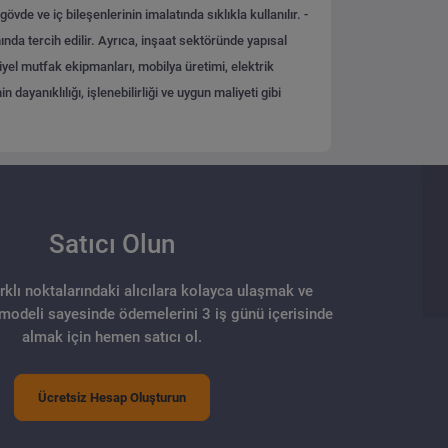
de ve iç bileşenlerinin imalatında sıklıkla kullanılır.
-
nda tercih edilir. Ayrıca, inşaat sektöründe yapısal
iyel mutfak ekipmanları, mobilya üretimi, elektrik
ayanıklılığı, işlenebilirliği ve uygun maliyeti gibi
Satıcı Olun
arklı noktalarındaki alıcılara kolayca ulaşmak ve
 modeli sayesinde ödemelerini 3 iş günü içerisinde
almak için hemen satıcı ol.
Ücretsiz Hesap Oluşturun