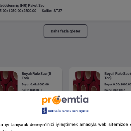
Haddelenmiş (HR) Paket Sac
5.00x1250.00x2500.00
Kalite:
ST37
Daha fazla göster
Boyalı Rulo Sac (5
Boyalı Rulo Sac 
Ton)
Ton)
Boyut
0.44x1000.00
Boyut
0.50x1000.0
Kalite
DX51D+Z
Kalite
DX51D+Z
Nehir Metal
KOCAELİ-GEBZE -
Senal Metal
BURSA - NİL
.375,49 ₺/Ton
50.757,08 ₺/Ton