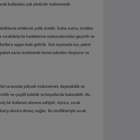
arak kullanılan çok yönlü bir malzemedir.
larda eritilerek çelik üretilir. Daha sonra, üretilen
ek sıcaklıklarda haddeleme makaralarından geçirilir ve
ndartlara uygun hale getirilir. Son aşamada ise, paket
ş paket sacın üretiminde temel adımları oluşturur ve
ikleri arasında yüksek mukavemet, dayanıklılık ve
lir ve çeşitli kalınlık ve boyutlarda bulunabilir. Bu
ş bir kullanım alanına sahiptir. Ayrıca, sıcak
rşı ekstra direnç sağlar. Bu özellikleriyle sıcak