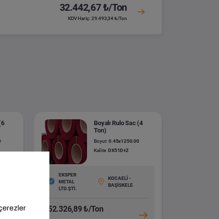
32.442,67 ₺/Ton
KDV Hariç: 29.493,34 ₺/Ton
(6
Boyalı Rulo Sac (4
Ton)
0
Boyut
0.45x1250.00
Kalite
DX51D+Z
EKSPER
KOCAELİ -
METAL
BAŞİSKELE
ÜFER
LTD.ŞTİ.
52.326,89 ₺/Ton