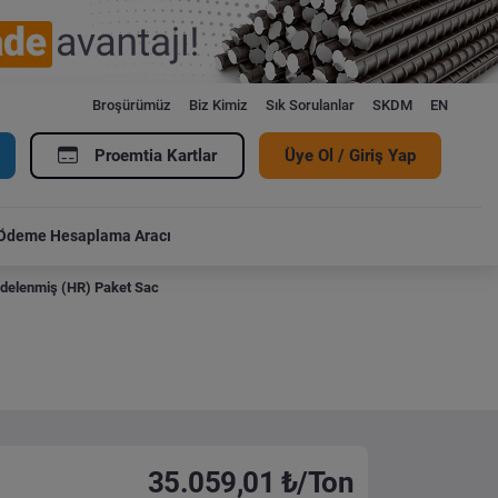
Broşürümüz
Biz Kimiz
Sık Sorulanlar
SKDM
EN
Proemtia Kartlar
Üye Ol / Giriş Yap
Ödeme Hesaplama Aracı
delenmiş (HR) Paket Sac
35.059,01 ₺/Ton