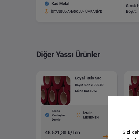
Kad Metal
Sıcak 
Boyut:
İSTANBUL-ANADOLU - ÜMRANİYE
Diğer Yassı Ürünler
Boyalı Rulo Sac
Boyut
0.44x1000.00
Kalite
DX51D+Z
Toros
İZMİR -
Kardeşler
MENEMEN
Demir
48.521,30 ₺/Ton
51