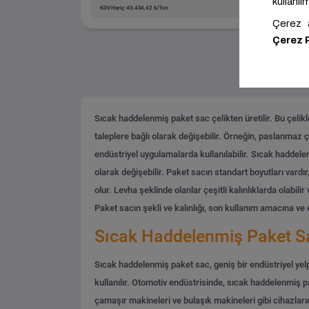
KDV Hariç: 40.434,42 ₺/Ton
KDV H
Sıcak haddelenmiş paket sac çelikten üretilir. Bu çelikl
taleplere bağlı olarak değişebilir. Örneğin, paslanmaz ç
endüstriyel uygulamalarda kullanılabilir.
Sıcak haddelenm
olarak değişebilir. Paket sacın standart boyutları vardır
olur. Levha şeklinde olanlar çeşitli kalınlıklarda olabili
Paket sacın şekli ve kalınlığı, son kullanım amacına ve 
Sıcak Haddelenmiş Paket Sac
Sıcak haddelenmiş paket sac, geniş bir endüstriyel yelpa
kullanılır. Otomotiv endüstrisinde, sıcak haddelenmiş p
çamaşır makineleri ve bulaşık makineleri gibi cihazları