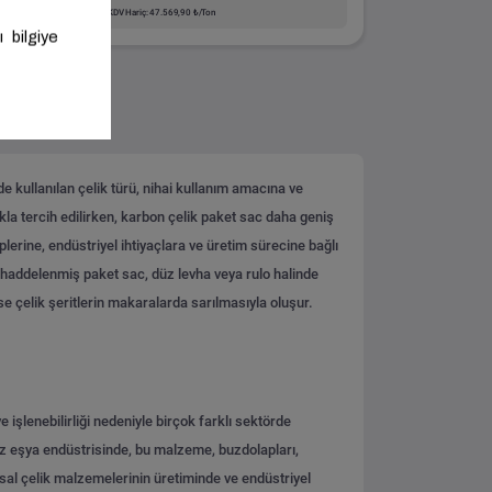
KDV Hariç: 47.569,90 ₺/Ton
de kullanılan çelik türü, nihai kullanım amacına ve
ıkla tercih edilirken, karbon çelik paket sac daha geniş
plerine, endüstriyel ihtiyaçlara ve üretim sürecine bağlı
haddelenmiş paket sac, düz levha veya rulo halinde
 ise çelik şeritlerin makaralarda sarılmasıyla oluşur.
 işlenebilirliği nedeniyle birçok farklı sektörde
yaz eşya endüstrisinde, bu malzeme, buzdolapları,
ısal çelik malzemelerinin üretiminde ve endüstriyel