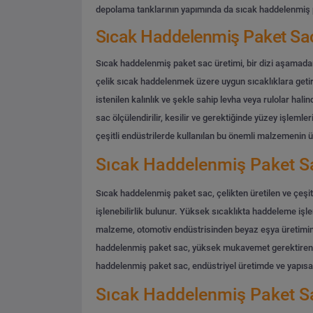
depolama tanklarının yapımında da sıcak haddelenmiş pa
Sıcak Haddelenmiş Paket Sac
Sıcak haddelenmiş paket sac üretimi, bir dizi aşamadan 
çelik sıcak haddelenmek üzere uygun sıcaklıklara getir
istenilen kalınlık ve şekle sahip levha veya rulolar hali
sac ölçülendirilir, kesilir ve gerektiğinde yüzey işleml
çeşitli endüstrilerde kullanılan bu önemli malzemenin ür
Sıcak Haddelenmiş Paket Sac
Sıcak haddelenmiş paket sac, çelikten üretilen ve çeşit
işlenebilirlik bulunur. Yüksek sıcaklıkta haddeleme işlem
malzeme, otomotiv endüstrisinden beyaz eşya üretimine,
haddelenmiş paket sac, yüksek mukavemet gerektiren uyg
haddelenmiş paket sac, endüstriyel üretimde ve yapısal
Sıcak Haddelenmiş Paket Sa