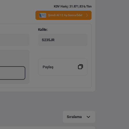
KDV Hariç: 31.871,83 ₺/Ton
Şimdi Al 12 Ay Sonra Öde!
Kalite:
S235JR
Paylaş
Sıralama