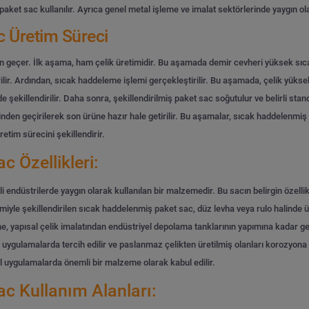
ket sac kullanılır. Ayrıca genel metal işleme ve imalat sektörlerinde yaygın ol
 Üretim Süreci
geçer. İlk aşama, ham çelik üretimidir. Bu aşamada demir cevheri yüksek sıcaklık
ilir. Ardından, sıcak haddeleme işlemi gerçekleştirilir. Bu aşamada, çelik yüks
nde şekillendirilir. Daha sonra, şekillendirilmiş paket sac soğutulur ve belirli sta
erinden geçirilerek son ürüne hazır hale getirilir. Bu aşamalar, sıcak haddelenmi
etim sürecini şekillendirir.
 Özellikleri:
li endüstrilerde yaygın olarak kullanılan bir malzemedir. Bu sacın belirgin özell
iyle şekillendirilen sıcak haddelenmiş paket sac, düz levha veya rulo halinde üreti
 yapısal çelik imalatından endüstriyel depolama tanklarının yapımına kadar geni
ulamalarda tercih edilir ve paslanmaz çelikten üretilmiş olanları korozyona ka
 uygulamalarda önemli bir malzeme olarak kabul edilir.
c Kullanım Alanları: