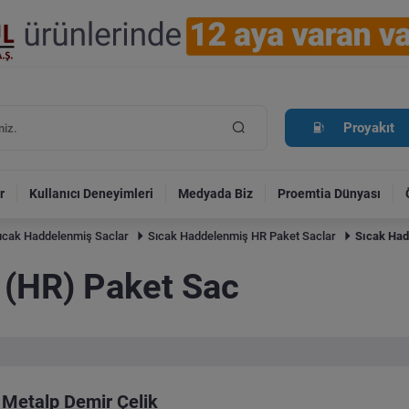
Proyakıt
r
Kullanıcı Deneyimleri
Medyada Biz
Proemtia Dünyası
ıcak Haddelenmiş Saclar
Sıcak Haddelenmiş HR Paket Saclar
Sıcak Had
 (HR) Paket Sac
Metalp Demir Çelik