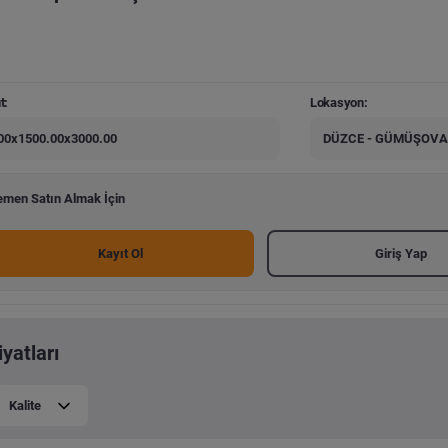
t:
Lokasyon:
00x1500.00x3000.00
DÜZCE - GÜMÜŞOVA
men Satın Almak İçin
Kayıt Ol
Giriş Yap
yatları
Kalite