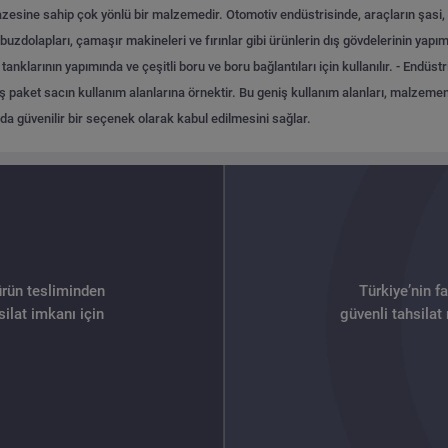
esine sahip çok yönlü bir malzemedir. Otomotiv endüstrisinde, araçların şasi, göv
dolapları, çamaşır makineleri ve fırınlar gibi ürünlerin dış gövdelerinin yapımı
nklarının yapımında ve çeşitli boru ve boru bağlantıları için kullanılır.
- Endüstr
paket sacın kullanım alanlarına örnektir. Bu geniş kullanım alanları, malzemenin d
a güvenilir bir seçenek olarak kabul edilmesini sağlar.
ürün tesliminden
Türkiye’nin f
ilat imkanı için
güvenli tahsilat