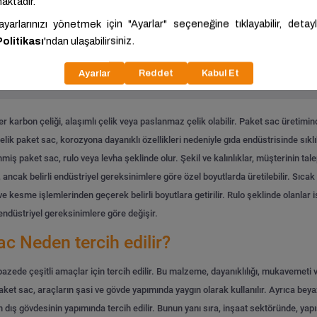
ariç: 42.812,91 ₺/Ton
KDV Hariç: 46.142,80 ₺/Ton
Tümünü Gör
er karbon çeliği, alaşımlı çelik veya paslanmaz çelik olabilir. Paket sac üretimin
elik paket sac, korozyona dayanıklı özellikleri nedeniyle gıda endüstrisinde sıkl
iş paket sac, rulo veya levha şeklinde olur. Şekil ve kalınlıklar, müşterinin tale
, ancak belirli endüstriyel gereksinimlere göre özel boyutlarda üretilebilir.
Sıcak 
r ve kesme işlemlerinden geçerek belirli boyutlara getirilir. Rulo şeklinde olanlar
endüstriyel gereksinimlere göre değişir.
 Neden tercih edilir?
zede çeşitli amaçlar için tercih edilir. Bu malzeme, dayanıklılığı, mukavemeti ve
aket sac, araçların şasi ve gövde yapımında yaygın olarak kullanılır. Ayrıca be
n dış gövdesinin yapımında tercih edilir. Bunun yanı sıra, inşaat sektöründe, yap