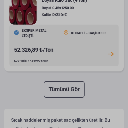
Boyalı Rulo Sac (4 Ton)
Boyut
0.45x1250.00
Kalite
DX51D+Z
EKSPER METAL
KOCAELİ - BAŞİSKELE
LTD.ŞTİ.
52.326,89 ₺/Ton
KDV Hariç: 47.569,90 ₺/Ton
Tümünü Gör
Sıcak haddelenmiş paket sac çelikten üretilir. Bu