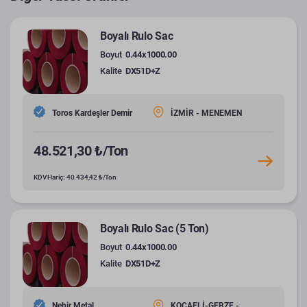
Boyalı Rulo Sac
Boyut
0.44x1000.00
Kalite
DX51D+Z
Toros Kardeşler Demir
İZMİR - MENEMEN
48.521,30 ₺/Ton
KDV Hariç: 40.434,42 ₺/Ton
Boyalı Rulo Sac (5 Ton)
Boyut
0.44x1000.00
Kalite
DX51D+Z
Nehir Metal
KOCAELİ-GEBZE -