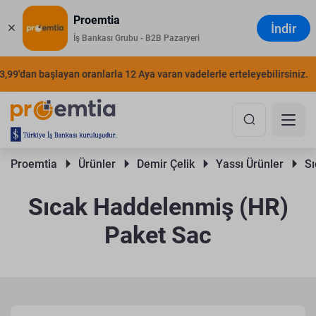
Proemtia
İndir
İş Bankası Grubu - B2B Pazaryeri
'dan başlayan oranlarla 12 Aya varan vadelerle erteleyebilirsiniz.
ŞI
Proemtia 
Ürünler 
Demir Çelik 
Yassı Ürünler 
Sı
Sıcak Haddelenmiş (HR)
Paket Sac