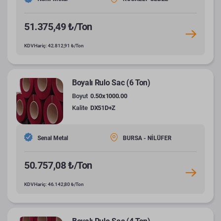
51.375,49 ₺/Ton
KDV Hariç: 42.812,91 ₺/Ton
Boyalı Rulo Sac (6 Ton)
Boyut
0.50x1000.00
Kalite
DX51D+Z
Senal Metal
BURSA - NİLÜFER
50.757,08 ₺/Ton
KDV Hariç: 46.142,80 ₺/Ton