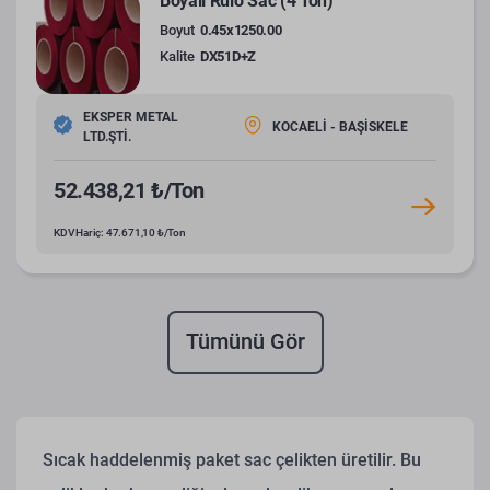
Boyalı Rulo Sac (4 Ton)
Boyut
0.45x1250.00
Kalite
DX51D+Z
EKSPER METAL
KOCAELİ - BAŞİSKELE
LTD.ŞTİ.
52.438,21 ₺/Ton
KDV Hariç: 47.671,10 ₺/Ton
Tümünü Gör
Sıcak haddelenmiş paket sac çelikten üretilir. Bu