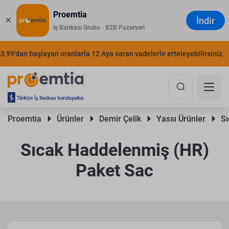
Proemtia
İndir
İş Bankası Grubu - B2B Pazaryeri
'dan başlayan oranlarla 12 Aya varan vadelerle erteleyebilirsiniz.
ŞI
Proemtia 
Ürünler 
Demir Çelik 
Yassı Ürünler 
Sı
Sıcak Haddelenmiş (HR)
Paket Sac