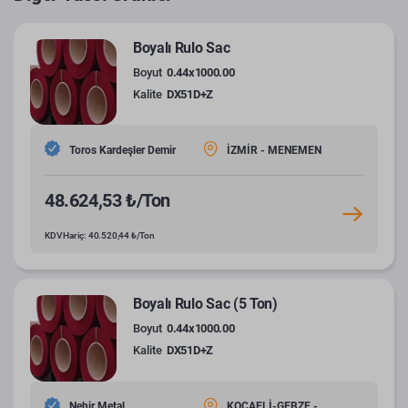
Boyalı Rulo Sac
Boyut
0.44x1000.00
Kalite
DX51D+Z
Toros Kardeşler Demir
İZMİR - MENEMEN
48.624,53 ₺/Ton
KDV Hariç: 40.520,44 ₺/Ton
Boyalı Rulo Sac (5 Ton)
Boyut
0.44x1000.00
Kalite
DX51D+Z
Nehir Metal
KOCAELİ-GEBZE -