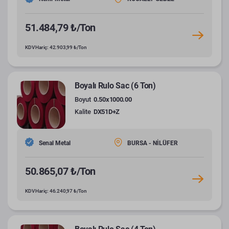
51.484,79 ₺/Ton
KDV Hariç: 42.903,99 ₺/Ton
Boyalı Rulo Sac (6 Ton)
Boyut
0.50x1000.00
Kalite
DX51D+Z
Senal Metal
BURSA - NİLÜFER
50.865,07 ₺/Ton
KDV Hariç: 46.240,97 ₺/Ton