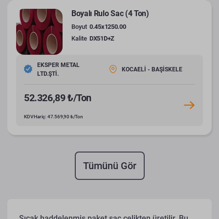
Boyalı Rulo Sac (4 Ton)
Boyut
0.45x1250.00
Kalite
DX51D+Z
EKSPER METAL
KOCAELİ - BAŞİSKELE
LTD.ŞTİ.
52.326,89 ₺/Ton
KDV Hariç: 47.569,90 ₺/Ton
Tümünü Gör
Sıcak haddelenmiş paket sac çelikten üretilir. Bu