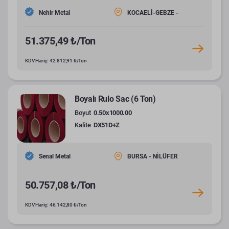
Nehir Metal
KOCAELİ-GEBZE -
51.375,49 ₺/Ton
KDV Hariç: 42.812,91 ₺/Ton
Boyalı Rulo Sac (6 Ton)
Boyut
0.50x1000.00
Kalite
DX51D+Z
Senal Metal
BURSA - NİLÜFER
50.757,08 ₺/Ton
KDV Hariç: 46.142,80 ₺/Ton