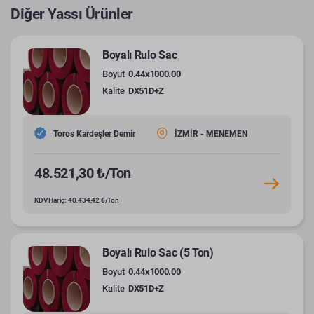
Diğer Yassı Ürünler
Boyalı Rulo Sac
Boyut
0.44x1000.00
Kalite
DX51D+Z
Toros Kardeşler Demir
İZMİR - MENEMEN
48.521,30 ₺/Ton
KDV Hariç: 40.434,42 ₺/Ton
Boyalı Rulo Sac (5 Ton)
Boyut
0.44x1000.00
Kalite
DX51D+Z