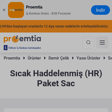
Proemtia
İndir
İş Bankası Grubu - B2B Pazaryeri
'dan başlayan oranlarla 12 Aya varan vadelerle erteleyebilirsiniz.
ŞI
Proemtia 
Ürünler 
Demir Çelik 
Yassı Ürünler 
Sı
Sıcak Haddelenmiş (HR)
Paket Sac