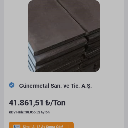
Günermetal San. ve Tic. A.Ş.
41.861,51 ₺/Ton
KDV Hariç: 38.055,92 ₺/Ton
Şimdi Al 12 Ay Sonra Öde!