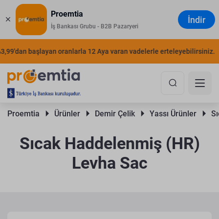
Proemtia
İndir
İş Bankası Grubu - B2B Pazaryeri
'dan başlayan oranlarla 12 Aya varan vadelerle erteleyebilirsiniz.
ŞI
Proemtia 
Ürünler 
Demir Çelik 
Yassı Ürünler 
Sı
Sıcak Haddelenmiş (HR)
Levha Sac