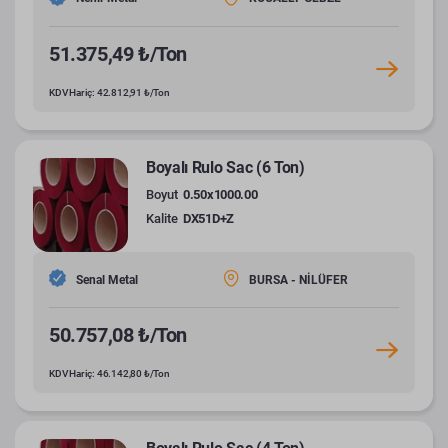
51.375,49 ₺/Ton
KDV Hariç: 42.812,91 ₺/Ton
Boyalı Rulo Sac (6 Ton)
Boyut
0.50x1000.00
Kalite
DX51D+Z
Senal Metal
BURSA - NİLÜFER
50.757,08 ₺/Ton
KDV Hariç: 46.142,80 ₺/Ton