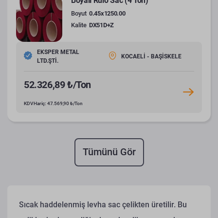
Boyalı Rulo Sac (4 Ton)
Boyut
0.45x1250.00
Kalite
DX51D+Z
EKSPER METAL
KOCAELİ - BAŞİSKELE
LTD.ŞTİ.
52.326,89 ₺/Ton
KDV Hariç: 47.569,90 ₺/Ton
Tümünü Gör
Sıcak haddelenmiş levha sac çelikten üretilir. Bu