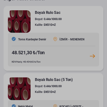
Boyalı Rulo Sac
Boyut
0.44x1000.00
Kalite
DX51D+Z
Toros Kardeşler Demir
İZMİR - MENEMEN
48.521,30 ₺/Ton
KDV Hariç: 40.434,42 ₺/Ton
Boyalı Rulo Sac (5 Ton)
Boyut
0.44x1000.00
Kalite
DX51D+Z
Nehir Metal
KOCAELİ-GEBZE -